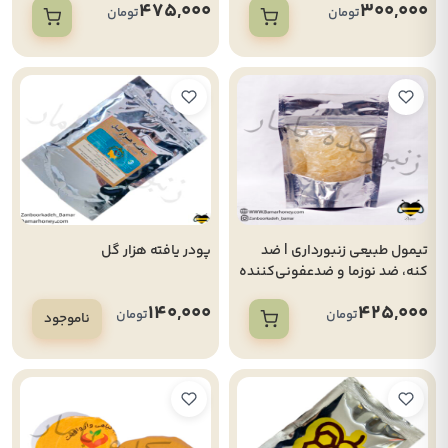
475,000
300,000
تومان
تومان
تیمول طبیعی زنبورداری | ضد
پودر یافته هزار گل
کنه، ضد نوزما و ضدعفونی‌کننده
کندو(بسته 50 گرمی)
140,000
425,000
تومان
تومان
ناموجود