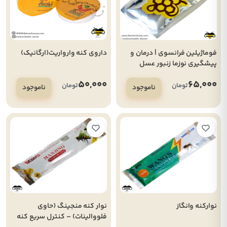
فوماژیلین فرانسوی | درمان و
داروی کنه وارواریت(ارگانیک)
پیشگیری نوزما زنبور عسل
50,000
65,000
تومان
تومان
ناموجود
ناموجود
نوارکنه وانگاز
نوار کنه منجینگ (حاوی
فلووالینات) – کنترل سریع کنه