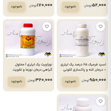
واروا در بهار و پاییز
170,000
52,000
تومان
تومان
ناموجود
ناموجود
اسید فرمیک 65 درصد یک لیتری
نوزاویت یک لیتری | محلول
– درمان کنه و پاکسازی کلونی
گیاهی درمان نوزما و تقویت
زنبور عسل
روده زنبور
320,000
950,000
تومان
تومان
ناموجود
ناموجود