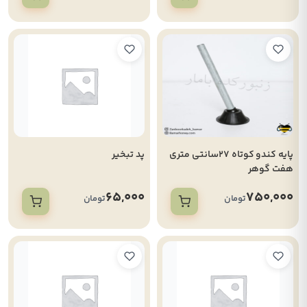
پایه کندو کوتاه 27سانتی متری
پد تبخیر
هفت گوهر
65,000
750,000
تومان
تومان