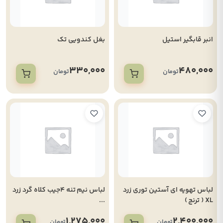
انبر قابگیر استیل
بغل کندویی تک
330,000
480,000
تومان
تومان
لباس تهویه ای آستین توری زرد
لباس نیم تنه 4جیب کلاه گرد زرد
XL ( ترنج )
...
1,275,000
2,400,000
تومان
تومان