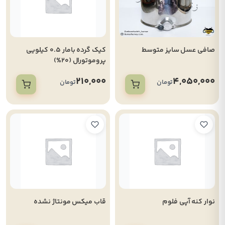
صافی عسل سایز متوسط
کیک گرده بامار 0.5 کیلویی
پروموتورال (20%)
210,000
4,050,000
تومان
تومان
نوار کنه آپی فلوم
قاب میکس مونتاژ نشده