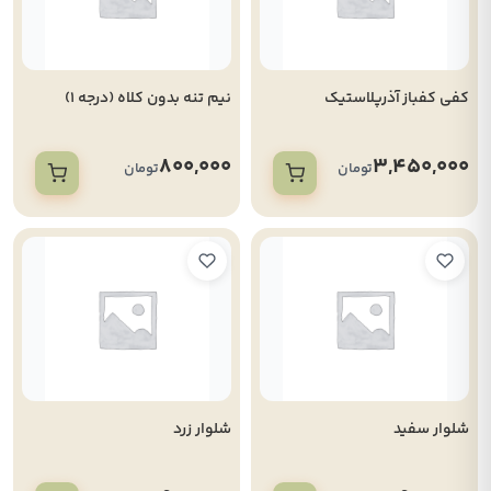
کفی کفباز آذرپلاستیک
نیم تنه بدون کلاه (درجه 1)
800,000
3,450,000
تومان
تومان
شلوار سفید
شلوار زرد