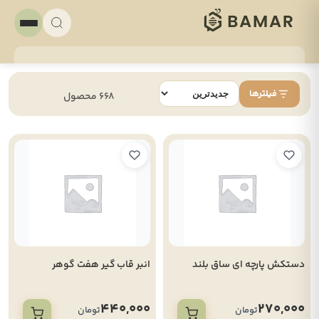
فیلترها
668 محصول
دستکش پارچه ای ساق بلند
انبر قاب گیر هفت گوهر
440,000
270,000
تومان
تومان