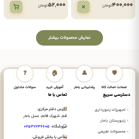
52,000
400,000
تومان
تومان
نمایش محصولات بیشتر
❓
🏠
👤
🛡️
ضمانت اصالت کالا
پشتیبانی بامار
آموزش خرید
سوالات متداول
نحوه
دسترسی سریع
تماس با ما
آدرس دفتر مرکزی:
»
تجهیزات زنبورداری
قم، شهرک قائم، عسل بامار
»
زنبورستان بامار
فروشگاه:
۰۲۵۳۷۲۳۶۶۰۵
»
محصولات طبیعی
تماس با بخش فروش: