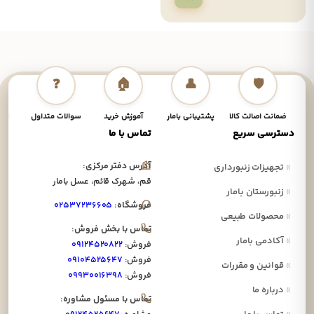
❓
🏠
👤
🛡️
ضمانت اصالت کالا
پشتیبانی بامار
آموزش خرید
سوالات متداول
نحوه
دسترسی سریع
تماس با ما
آدرس دفتر مرکزی:
»
تجهیزات زنبورداری
قم، شهرک قائم، عسل بامار
»
زنبورستان بامار
فروشگاه:
۰۲۵۳۷۲۳۶۶۰۵
»
محصولات طبیعی
تماس با بخش فروش:
»
آکادمی بامار
فروش:
۰۹۱۲۴۵۲۰۸۲۲
فروش:
۰۹۱۰۴۵۲۵۶۴۷
»
قوانین و مقررات
فروش:
۰۹۹۳۰۰۱۶۳۹۸
»
درباره ما
تماس با مسئول مشاوره: