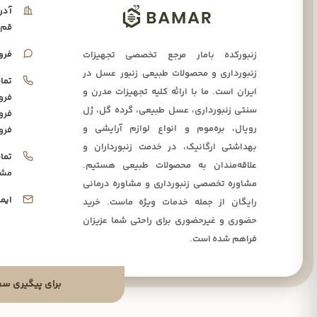
آدر
قم،
فرو
زنبورکده بامار مرجع تخصصی تجهیزات
زنبورداری و محصولات طبیعی زنبور عسل در
تما
ایران است. ما با ارائه کلیه تجهیزات مدرن و
فرو
سنتی زنبورداری، عسل طبیعی، گرده گل، ژل
فرو
رویال، بره‌موم و انواع لوازم آرایشی و
فرو
بهداشتی ارگانیک، در خدمت زنبورداران و
تما
علاقه‌مندان به محصولات طبیعی هستیم.
مشا
مشاوره تخصصی زنبورداری و مشاوره درمانی
ایم
رایگان از جمله خدمات ویژه ماست. خرید
حضوری و غیرحضوری برای راحتی شما عزیزان
فراهم شده است.
برای پیگیری سفارشا