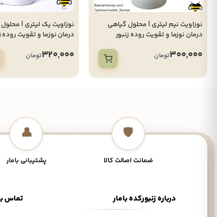
نوزاویت نیم لیتری | محلول گیاهی
نوزاویت یک لیتری | محلول
درمان نوزما و تقویت روده زنبور
درمان نوزما و تقویت روده ز
320,000
300,000
تومان
تومان
👤
🛡️
ضمانت اصالت کالا
پشتیبانی بامار
درباره زنبورکده بامار
تماس با