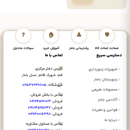
❓
🏠
👤
🛡️
ضمانت اصالت کالا
پشتیبانی بامار
آموزش خرید
سوالات متداول
نحوه
دسترسی سریع
تماس با ما
آدرس دفتر مرکزی:
»
تجهیزات زنبورداری
قم، شهرک قائم، عسل بامار
»
زنبورستان بامار
فروشگاه:
۰۲۵۳۷۲۳۶۶۰۵
»
محصولات طبیعی
تماس با بخش فروش:
»
آکادمی بامار
فروش:
۰۹۱۲۴۵۲۰۸۲۲
فروش:
۰۹۱۰۴۵۲۵۶۴۷
»
قوانین و مقررات
فروش:
۰۹۹۳۰۰۱۶۳۹۸
»
درباره ما
تماس با مسئول مشاوره: