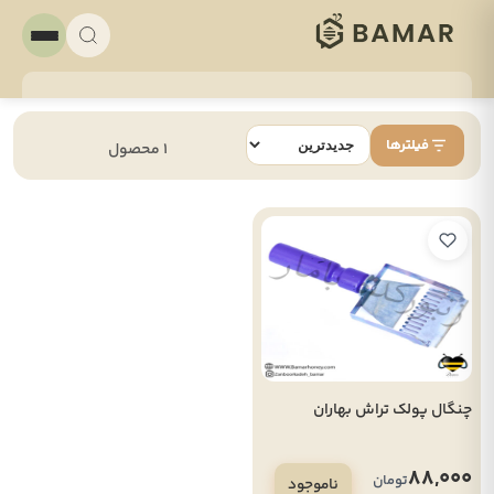
فیلترها
1 محصول
چنگال پولک تراش بهاران
88,000
تومان
ناموجود