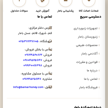
❓
🏠
👤
🛡️
ضمانت اصالت کالا
پشتیبانی بامار
آموزش خرید
سوالات متداول
نحوه
دسترسی سریع
تماس با ما
آدرس دفتر مرکزی:
»
تجهیزات زنبورداری
قم، شهرک قائم، عسل بامار
»
زنبورستان بامار
فروشگاه:
۰۲۵۳۷۲۳۶۶۰۵
»
محصولات طبیعی
تماس با بخش فروش:
»
آکادمی بامار
فروش:
۰۹۱۲۴۵۲۰۸۲۲
فروش:
۰۹۱۰۴۵۲۵۶۴۷
»
قوانین و مقررات
فروش:
۰۹۹۳۰۰۱۶۳۹۸
»
درباره ما
تماس با مسئول مشاوره:
»
تماس با ما
مشاوره:
۰۹۱۲۴۵۲۵۶۴۷
ایمیل:
info@bamarhoney.com
»
فروشگاه بامار
درباره زنبورکده بامار