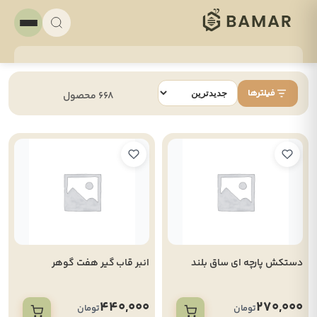
فیلترها
668 محصول
دستکش پارچه ای ساق بلند
انبر قاب گیر هفت گوهر
440,000
270,000
تومان
تومان