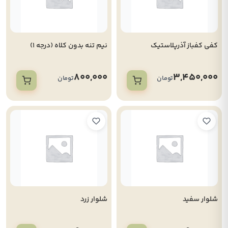
کفی کفباز آذرپلاستیک
نیم تنه بدون کلاه (درجه 1)
800,000
3,450,000
تومان
تومان
شلوار سفید
شلوار زرد