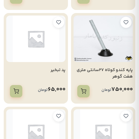
پایه کندو کوتاه 27سانتی متری
پد تبخیر
هفت گوهر
65,000
750,000
تومان
تومان