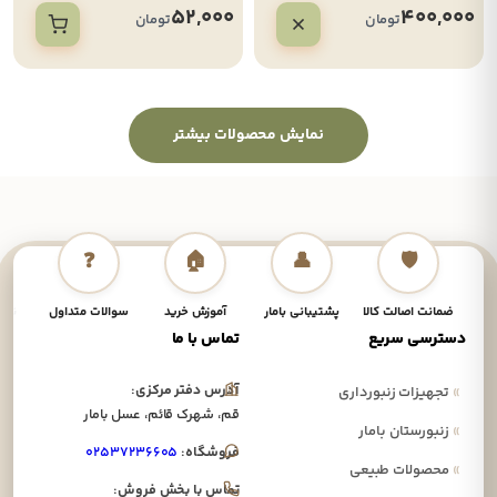
52,000
400,000
تومان
تومان
نمایش محصولات بیشتر
❓
🏠
👤
🛡️
ضمانت اصالت کالا
پشتیبانی بامار
آموزش خرید
سوالات متداول
نحوه
دسترسی سریع
تماس با ما
آدرس دفتر مرکزی:
»
تجهیزات زنبورداری
قم، شهرک قائم، عسل بامار
»
زنبورستان بامار
فروشگاه:
۰۲۵۳۷۲۳۶۶۰۵
»
محصولات طبیعی
تماس با بخش فروش: