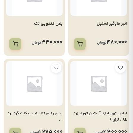
انبر قابگیر استیل
بغل کندویی تک
330,000
480,000
تومان
تومان
لباس تهویه ای آستین توری زرد
لباس نیم تنه 4جیب کلاه گرد زرد
XL ( ترنج )
...
1,275,000
2,400,000
تومان
تومان