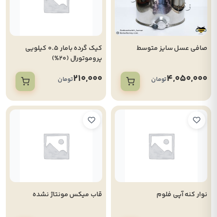
صافی عسل سایز متوسط
کیک گرده بامار 0.5 کیلویی
پروموتورال (20%)
210,000
4,050,000
تومان
تومان
نوار کنه آپی فلوم
قاب میکس مونتاژ نشده