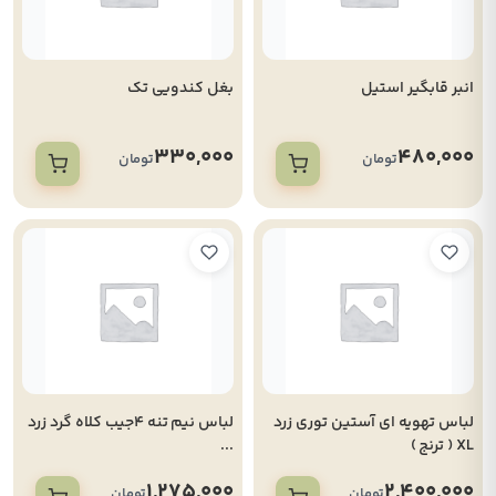
انبر قابگیر استیل
بغل کندویی تک
330,000
480,000
تومان
تومان
لباس تهویه ای آستین توری زرد
لباس نیم تنه 4جیب کلاه گرد زرد
XL ( ترنج )
...
1,275,000
2,400,000
تومان
تومان