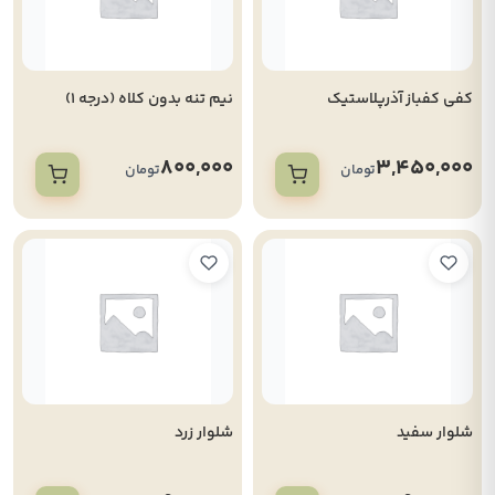
کفی کفباز آذرپلاستیک
نیم تنه بدون کلاه (درجه 1)
800,000
3,450,000
تومان
تومان
شلوار سفید
شلوار زرد