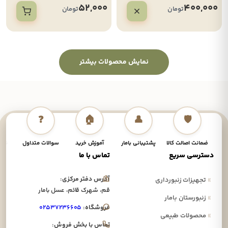
52,000
400,000
تومان
تومان
نمایش محصولات بیشتر
❓
🏠
👤
🛡️
ضمانت اصالت کالا
پشتیبانی بامار
آموزش خرید
سوالات متداول
نحوه
دسترسی سریع
تماس با ما
آدرس دفتر مرکزی:
»
تجهیزات زنبورداری
قم، شهرک قائم، عسل بامار
»
زنبورستان بامار
فروشگاه:
۰۲۵۳۷۲۳۶۶۰۵
»
محصولات طبیعی
تماس با بخش فروش: