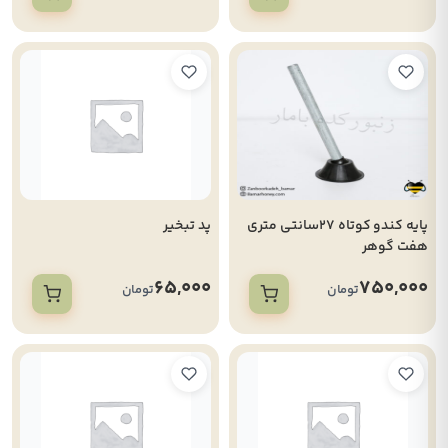
پایه کندو کوتاه 27سانتی متری
پد تبخیر
هفت گوهر
65,000
750,000
تومان
تومان