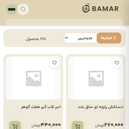
فیلترها
668 محصول
دستکش پارچه ای ساق بلند
انبر قاب گیر هفت گوهر
440,000
270,000
تومان
تومان