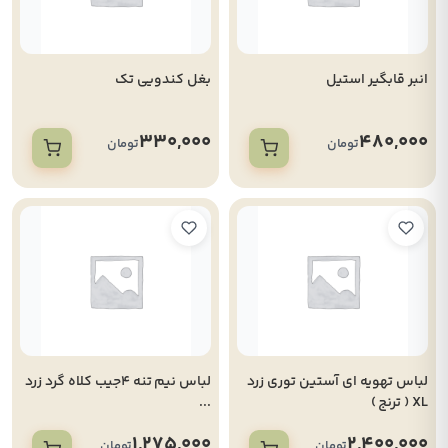
انبر قابگیر استیل
بغل کندویی تک
330,000
480,000
تومان
تومان
لباس تهویه ای آستین توری زرد
لباس نیم تنه 4جیب کلاه گرد زرد
XL ( ترنج )
...
1,275,000
2,400,000
تومان
تومان