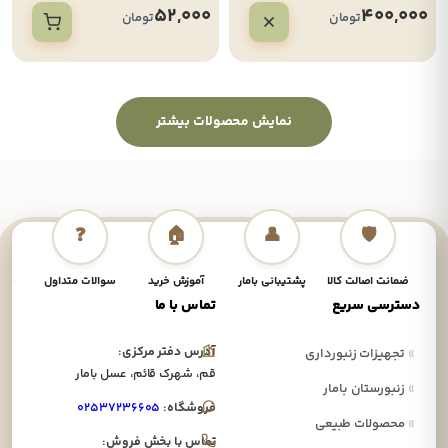
52,000
400,000
تومان
تومان
نمایش محصولات بیشتر
❓
🏠
👤
🛡️
ضمانت اصالت کالا
پشتیبانی بامار
آموزش خرید
سوالات متداول
نحوه
دسترسی سریع
تماس با ما
آدرس دفتر مرکزی:
»
تجهیزات زنبورداری
قم، شهرک قائم، عسل بامار
»
زنبورستان بامار
فروشگاه:
۰۲۵۳۷۲۳۶۶۰۵
»
محصولات طبیعی
تماس با بخش فروش: