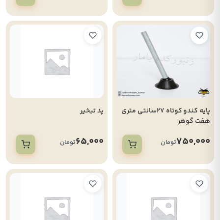
پایه کندو کوتاه 27سانتی متری
پد تبخیر
هفت گوهر
65,000
750,000
تومان
تومان