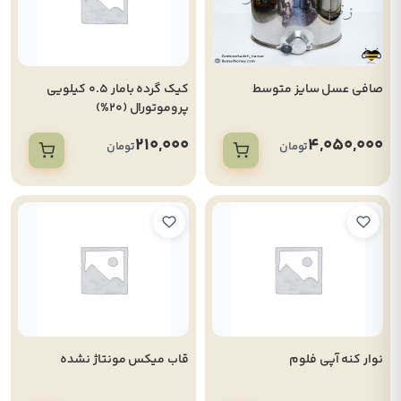
صافی عسل سایز متوسط
کیک گرده بامار 0.5 کیلویی
پروموتورال (20%)
210,000
4,050,000
تومان
تومان
نوار کنه آپی فلوم
قاب میکس مونتاژ نشده