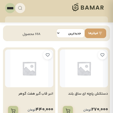
فیلترها
668 محصول
دستکش پارچه ای ساق بلند
انبر قاب گیر هفت گوهر
440,000
270,000
تومان
تومان