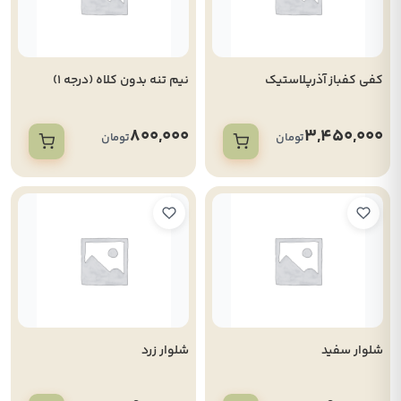
کفی کفباز آذرپلاستیک
نیم تنه بدون کلاه (درجه 1)
800,000
3,450,000
تومان
تومان
شلوار سفید
شلوار زرد