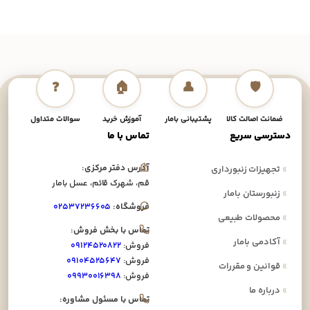
❓
🏠
👤
🛡️
ضمانت اصالت کالا
پشتیبانی بامار
آموزش خرید
سوالات متداول
نحوه
دسترسی سریع
تماس با ما
آدرس دفتر مرکزی:
»
تجهیزات زنبورداری
قم، شهرک قائم، عسل بامار
»
زنبورستان بامار
فروشگاه:
۰۲۵۳۷۲۳۶۶۰۵
»
محصولات طبیعی
تماس با بخش فروش:
»
آکادمی بامار
فروش:
۰۹۱۲۴۵۲۰۸۲۲
فروش:
۰۹۱۰۴۵۲۵۶۴۷
»
قوانین و مقررات
فروش:
۰۹۹۳۰۰۱۶۳۹۸
»
درباره ما
تماس با مسئول مشاوره: