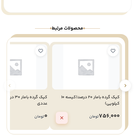
محصولات مرتبط
کیک گرده بامار 20 درصد(کیسه 10
کیلویی)
عددی
0
756,000
تومان
تومان