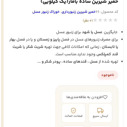
خمیر شیرین ساده بامار(یک کیلویی)
کد محصول: 66
خمیر شیرین زنبورداری
،
خوراک زنبور عسل
★★★★★
(0 نظر)
جایگزین
عسل یا شهد
برای زنبور عسل
برای مصرف زنبورهای عسل در فصل
پاییز و زمستان
و یا در فصل
بهار
یا تابستان
، زمانی که امکانات کافی جهت تهیه
شربت شکر
یا
شربت
قند کمپلکس
وجود ندارد،مناسب است.
تهیه شده از
عسل ، قندهای ساده ، پودر شکر و ...
ناموجود
افزودن به علاقه‌مندی‌ها
ارسال سریع
ضمانت اصالت