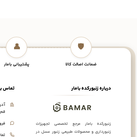
👤
🛡️
ضمانت اصالت کالا
پشتیبانی بامار
درباره زنبورکده بامار
تماس با
آدر
قم،
فرو
زنبورکده بامار مرجع تخصصی تجهیزات
زنبورداری و محصولات طبیعی زنبور عسل در
تما