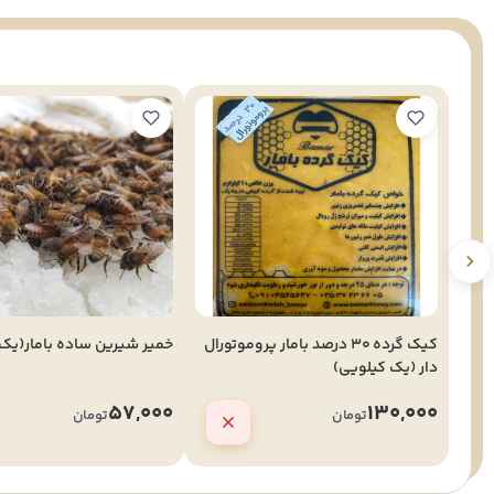
کیک گرده 30 درصد بامار پروموتورال
خمیر شیرین ساده بامار(یک
دار (یک کیلویی)
57,000
130,000
تومان
تومان