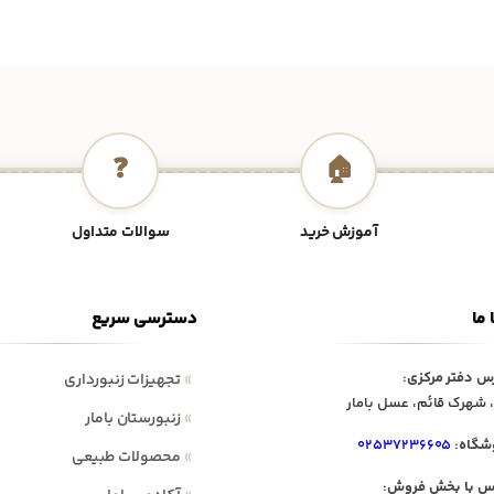
❓
🏠
آموزش خرید
سوالات متداول
 ما
دسترسی سریع
س دفتر مرکزی:
»
تجهیزات زنبورداری
 شهرک قائم، عسل بامار
»
زنبورستان بامار
شگاه:
۰۲۵۳۷۲۳۶۶۰۵
»
محصولات طبیعی
س با بخش فروش: