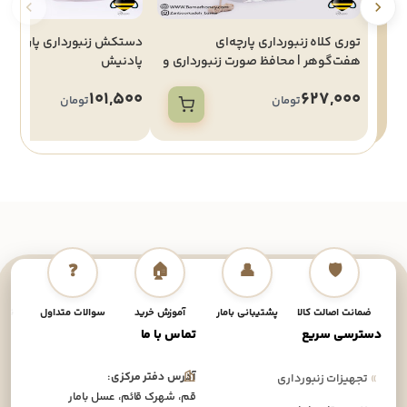
توری کلاه زنبورداری پارچه‌ای
دستکش زنبورداری پارچه ای 
هفت‌گوهر | محافظ صورت زنبورداری و
پادنیش
جلوگیری از نیش زنبور
101,500
627,000
تومان
تومان
❓
🏠
👤
🛡️
ضمانت اصالت کالا
پشتیبانی بامار
آموزش خرید
سوالات متداول
نحوه
دسترسی سریع
تماس با ما
آدرس دفتر مرکزی:
»
تجهیزات زنبورداری
قم، شهرک قائم، عسل بامار