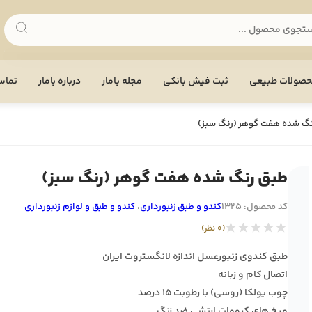
صولات طبیعی
ثبت فیش بانکی
مجله بامار
درباره بامار
تماس 
گ شده هفت گوهر (رنگ سبز)
طبق رنگ شده هفت گوهر (رنگ سبز)
کد محصول: 1325
کندو و طبق زنبورداری
،
کندو و طبق و لوازم زنبورداری
★★★★★
(0 نظر)
طبق کندوی زنبورعسل اندازه لانگستروت ایران
اتصال کام و زبانه
چوب یولکا (روسی) با رطوبت ۱۵ درصد
میخ های کرومات ارتشی ضد زنگ