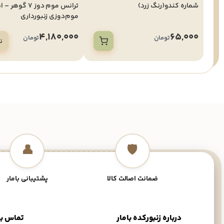
شماره کندو(رنگ زرد)
ترانس موم دوز 7 گو
موم‌دوزی زنبورداری
4,180,000
65,000
تومان
تومان
ن
👤
🛡️
ضمانت اصالت کالا
پشتیبانی بامار
درباره زنبورکده بامار
تماس با