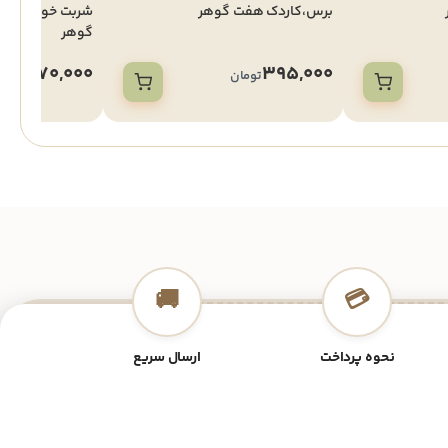
برس،کاردک هفت گوهر
شربت
گوهر
870,000
395,000
تومان
توما
🚚
💳
نحوه پرداخت
ارسال سریع