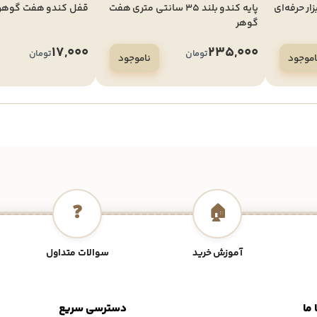
هر – ابزار حرفه‌ای
پایه کندو بلند 35 سانتی متری هفت
قفل کندو هفت گوهر
گوهر
17,000
235,000
تومان
تومان
اموجود
ناموجود
❓
🏠
آموزش خرید
سوالات متداول
 ما
دسترسی سریع