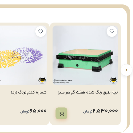
نیم طبق رنگ شده هفت گوهر سبز
شماره کندو(رنگ زرد)
65,000
2,530,000
تومان
تومان