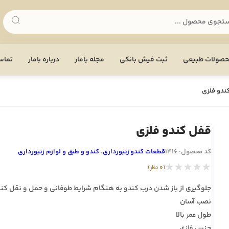
صولات طبیعی
ثبت فیش بانکی
مجله بامار
درباره بامار
تماس 
ندو فلزی
قفل کندو فلزی
کد محصول: 1416
قطعات کندو زنبورداری
،
کندو و طبق و لوازم زنبورداری
★★★★★
(0 نظر)
جلوگیری از باز شدن درب کندو به هنگام شرایط طوفانی و حمل و نقل کن
نصب آسان
طول عمر بالا
جنس فلزی