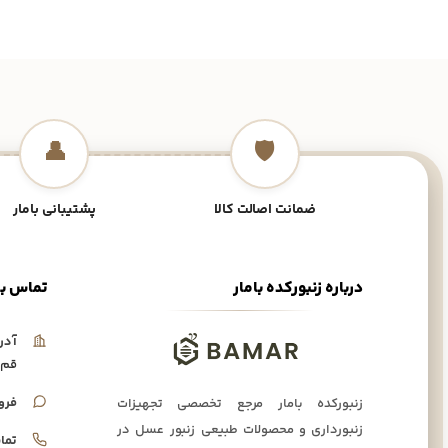
👤
🛡️
ضمانت اصالت کالا
پشتیبانی بامار
درباره زنبورکده بامار
تماس با
آدر
قم،
فرو
زنبورکده بامار مرجع تخصصی تجهیزات
زنبورداری و محصولات طبیعی زنبور عسل در
تما