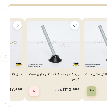
 کندو کوتاه 35سانتی متری هفت
پایه کندو بلند 35 سانتی متری هفت
قفل کندو هفت 
گوهر
17,000
235,000
تومان
تومان