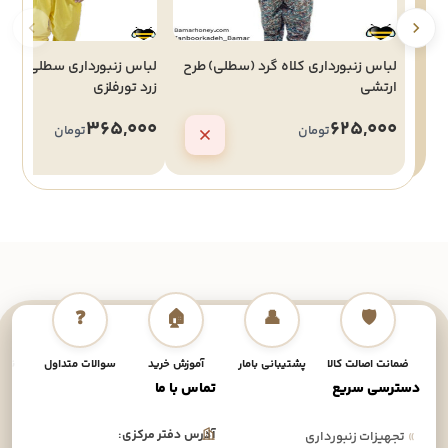
لباس زنبورداری کلاه گرد (سطلی) طرح
لباس زنبورداری سطلی(کلاه 
ارتشی
زرد تور‌فلزی
365,000
625,000
تومان
تومان
❓
🏠
👤
🛡️
ضمانت اصالت کالا
پشتیبانی بامار
آموزش خرید
سوالات متداول
نحوه
دسترسی سریع
تماس با ما
آدرس دفتر مرکزی:
»
تجهیزات زنبورداری