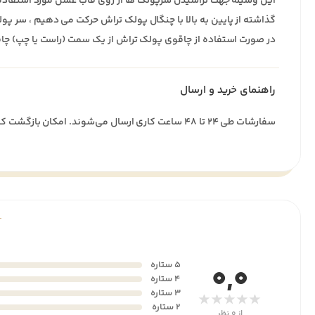
این وسیله جهت تراشیدن سرپولک ها از روی قاب عسل مورد استفاده قر
گذاشته از پایین به بالا با چنگال پولک تراش حرکت می دهیم ، سر پول
در صورت استفاده از چاقوی پولک تراش از یک سمت (راست یا چپ) چاقو
راهنمای خرید و ارسال
سفارشات طی ۲۴ تا ۴۸ ساعت کاری ارسال می‌شوند. امکان بازگشت کالا تا ۷ روز پس از تحویل وجود دارد.
5 ستاره
0,0
4 ستاره
3 ستاره
★★★★★
2 ستاره
از 0 نظر