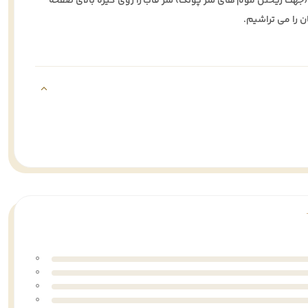
م (جهت ریختن موم های سر پولک) سژ قاب را روی گیره بالای صفحه
ن را می تراشیم.
0
0
0
0