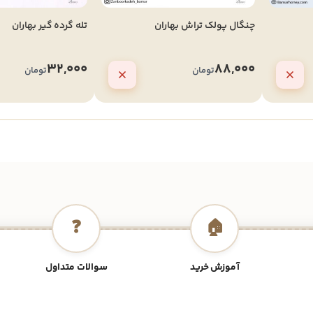
چنگال پولک تراش بهاران
تله گرده گیر بهاران
32,000
88,000
تومان
تومان
❓
🏠
آموزش خرید
سوالات متداول