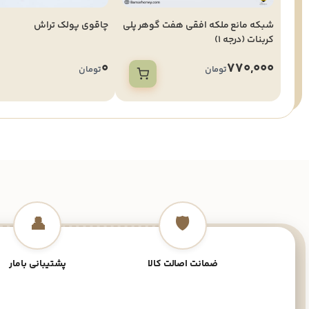
شبکه مانع ملکه افقی هفت گوهر پلی
چاقوی پولک تراش
کربنات (درجه 1)
0
770,000
تومان
تومان
👤
🛡️
ضمانت اصالت کالا
پشتیبانی بامار