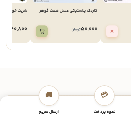
کاردک پلاستیکی عسل هفت گوهر
شربت خوری بردم
40,800
50,000
تومان
تومان
🚚
💳
نحوه پرداخت
ارسال سریع