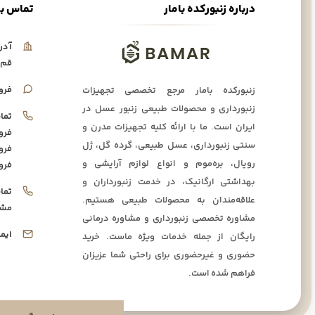
درباره زنبورکده بامار
تماس با
آدر
قم،
فرو
زنبورکده بامار مرجع تخصصی تجهیزات
زنبورداری و محصولات طبیعی زنبور عسل در
تما
ایران است. ما با ارائه کلیه تجهیزات مدرن و
فرو
سنتی زنبورداری، عسل طبیعی، گرده گل، ژل
فرو
رویال، بره‌موم و انواع لوازم آرایشی و
فرو
بهداشتی ارگانیک، در خدمت زنبورداران و
تما
علاقه‌مندان به محصولات طبیعی هستیم.
مشا
مشاوره تخصصی زنبورداری و مشاوره درمانی
ایم
رایگان از جمله خدمات ویژه ماست. خرید
حضوری و غیرحضوری برای راحتی شما عزیزان
فراهم شده است.