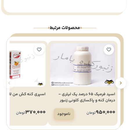
محصولات مرتبط
اسید فرمیک 65 درصد یک لیتری –
اسپری کنه کش من لایک 550میل
درمان کنه و پاکسازی کلونی زنبور
عسل
370,000
950,000
تومان
تومان
ناموجود
ن