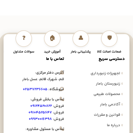
❓
🏠
👤
🛡️
ضمانت اصالت کالا
پشتیبانی بامار
آموزش خرید
سوالات متداول
نحوه
دسترسی سریع
تماس با ما
آدرس دفتر مرکزی:
»
تجهیزات زنبورداری
قم، شهرک قائم، عسل بامار
»
زنبورستان بامار
فروشگاه:
۰۲۵۳۷۲۳۶۶۰۵
»
محصولات طبیعی
تماس با بخش فروش:
»
آکادمی بامار
فروش:
۰۹۱۲۴۵۲۰۸۲۲
فروش:
۰۹۱۰۴۵۲۵۶۴۷
»
قوانین و مقررات
فروش:
۰۹۹۳۰۰۱۶۳۹۸
»
درباره ما
تماس با مسئول مشاوره: