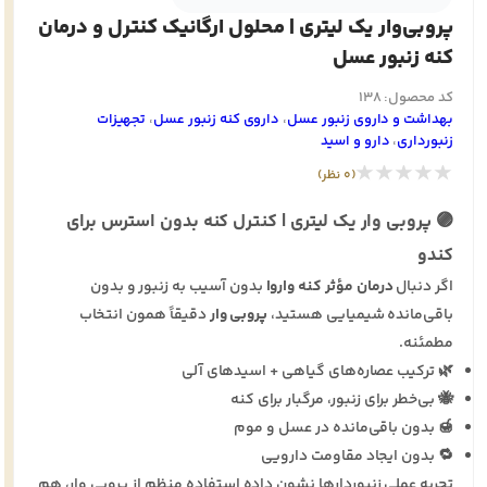
پروبی‌وار یک لیتری | محلول ارگانیک کنترل و درمان
کنه زنبور عسل
کد محصول: 138
بهداشت و داروی زنبور عسل
،
داروی کنه زنبور عسل
،
تجهيزات
زنبورداری
،
دارو و اسيد
★★★★★
(0 نظر)
🟣 پروبی وار یک لیتری | کنترل کنه بدون استرس برای
کندو
اگر دنبال
درمان مؤثر کنه واروا
بدون آسیب به زنبور و بدون
باقی‌مانده شیمیایی هستید،
پروبی وار
دقیقاً همون انتخاب
مطمئنه.
🌿 ترکیب عصاره‌های گیاهی + اسیدهای آلی
🐝 بی‌خطر برای زنبور، مرگبار برای کنه
🍯 بدون باقی‌مانده در عسل و موم
🔁 بدون ایجاد مقاومت دارویی
تجربه عملی زنبوردارها نشون داده استفاده منظم از پروبی وار، هم