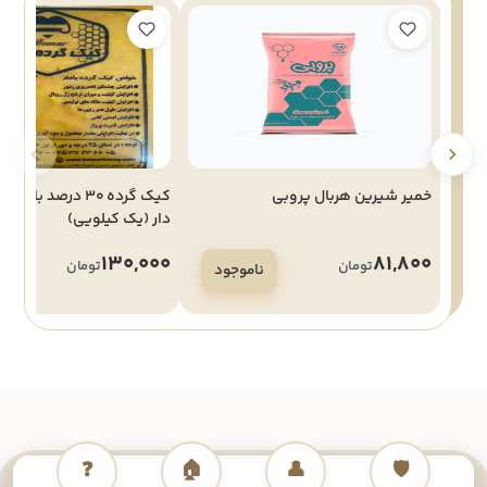
خمیر شیرین هربال پروبی
کیک گرده 30 درصد باما
دار (یک کیلویی)
130,000
81,800
تومان
تومان
ناموجود
ن
❓
🏠
👤
🛡️