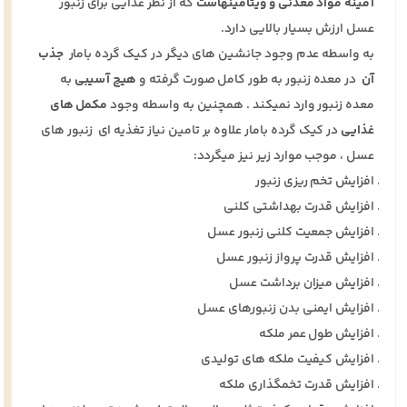
آمینه مواد معدنی و ویتامینهاست
که از نظر غذایی برای زنبور
عسل ارزش بسیار بالایی دارد.
به واسطه عدم وجود جانشین های دیگر در کیک گرده بامار
جذب
آن
در معده زنبور به طور کامل صورت گرفته و
هیچ آسیبی
به
معده زنبور وارد نمیکند . همچنین به واسطه وجود
مکمل های
غذایی
در کیک گرده بامار علاوه بر تامین نیاز تغذیه ای زنبور های
عسل ، موجب موارد زیر نیز میگردد:
افزایش تخم ریزی زنبور
افزایش قدرت بهداشتی کلنی
افزایش جمعیت کلنی زنبور عسل
افزایش قدرت پرواز زنبور عسل
افزایش میزان برداشت عسل
افزایش ایمنی بدن زنبورهای عسل
افزایش طول عمر ملکه
افزایش کیفیت ملکه های تولیدی
افزایش قدرت تخمگذاری ملکه