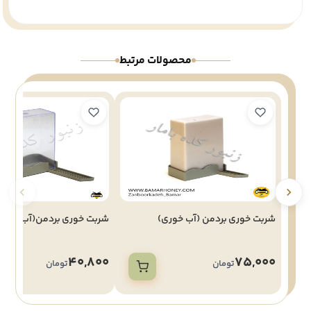
محصولات مرتبط
شربت خوری بردمن (آب خوری)
شربت خوری بردمن(آب خوری)
40,800
75,000
تومان
تومان
ن