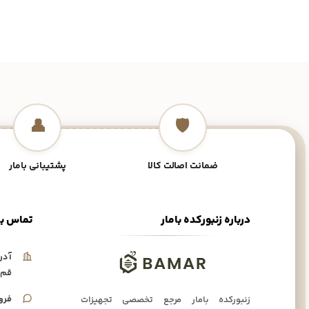
👤
🛡️
ضمانت اصالت کالا
پشتیبانی بامار
درباره زنبورکده بامار
تماس با
آدر
قم،
فرو
زنبورکده بامار مرجع تخصصی تجهیزات