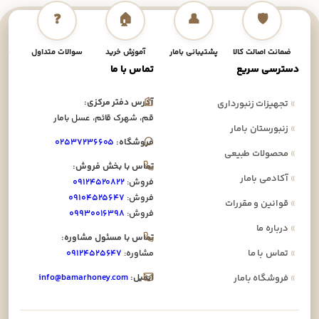
❓
🏠
👤
🛡️
ضمانت اصالت کالا
پشتیبانی بامار
آموزش خرید
سوالات متداول
نحوه
دسترسی سریع
تماس با ما
آدرس دفتر مرکزی:
»
تجهیزات زنبورداری
قم، شهرک قائم، عسل بامار
»
زنبورستان بامار
فروشگاه:
۰۲۵۳۷۲۳۶۶۰۵
»
محصولات طبیعی
تماس با بخش فروش:
»
آکادمی بامار
فروش:
۰۹۱۲۴۵۲۰۸۲۲
فروش:
۰۹۱۰۴۵۲۵۶۴۷
»
قوانین و مقررات
فروش:
۰۹۹۳۰۰۱۶۳۹۸
»
درباره ما
تماس با مسئول مشاوره:
»
تماس با ما
مشاوره:
۰۹۱۲۴۵۲۵۶۴۷
ایمیل:
info@bamarhoney.com
»
فروشگاه بامار