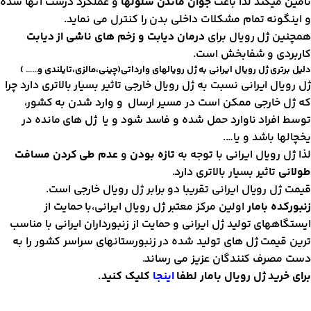
امین میکند لذا باعث
جوان ماندن سلولها
و عملکرد درست آنها شده
 اینگونه تمام مشکلات داخلی بدن را کنترل می نماید.
مچنین ژل رویال برای
درمان دیابت و زخم های ناشی از دیابت
اربردی و شفابخش است.
لیل برتری ژل رویال ایرانی به ژل رویالهای وارداتی(چینی،مالزی،تایلندی و…… )
ل رویال ایرانی نسبت به ژل رویال خارجی تاثیر بسیار بالاتری دارد چرا
ه ژل خارجی ممکن است در مسیر ارسال و وارد شدن به کشور،
وسط افراد ناوارد حمل شده و فاسد شود و یا ژل های مانده در
خچالها باشد و یا….
ذا ژل رویال ایرانی با توجه به
تازه بودن
و
عدم طی کردن مسافت
ولانی
تاثیر بسیار بالاتری دارد.
یمت ژل رویال ایرانی تقریبا دو برابر ژل رویال خارجی است.
نبورکده بامار
اولین مرکز معتبر ژل رویال ایرانی،با حمایت از
یستگاههای تولید ژل ایرانی و حمایت از زنبورداران ایرانی با مناسب
رین قیمت ژل های تولید شده در زنبورستانهای سراسر کشور را به
ست مصرف کنندگان عزیز می رساند.
رای
خرید ژل رویال بامار
لطفا
اینجا
کلیک کنید.