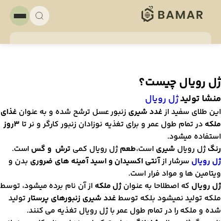
ل رویال چیست؟
نشا تولید
ژل رویال
ین طلای سفید از
غدد شیری
زنبور عسل ترشح شده و به عنوان
غذای
لکه
در تمام طول عمر و برای تغذیه نوزادان زنبور کارگر و نر تا
۳روز
ستفاده میشود.
نگ
ژل رویال
شیری
است،
طعم
ژل رویال کمی
ترش و گس
است.
ل رویال
سرشار از
آنتی اکسیدان و اسید آمینه های ضروری
بدن و
یتامین ها و مواد فرار است.
ل رویال
که اصطلاحا به عنوان
ژل ملکه
از آن نام برده میشود، توسط
لکه تولید نمیشود بلکه توسط
غدد شیری زنبورهای پرستار
تولید
ده و ملکه را در تمام طول عمر با ژل رویال تغذیه می کنند.