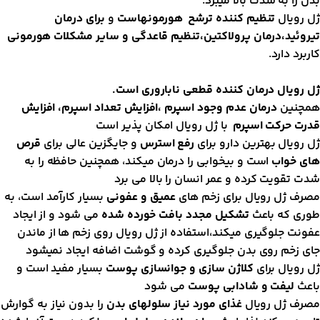
دن را به شدت بالا میبرد.
ل رویال
تنظیم کننده ترشح هورمونهاست
و
برای درمان
یروئید،درمان پرولاکتین،تنظیم قاعدگی و سایر مشکلات هورمونی
اربرد دارد.
ل رویال درمان کننده قطعی ناباروری است.
مچنین
درمان عدم وجود اسپرم ،افزایش تعداد اسپرم، افزایش
درت حرکت اسپرم
با ژل رویال امکان پذیر است
ل رویال بهترین دارو برای
رفع استرس
و جایگزین عالی برای
قرص
ای خواب
است و بیخوابی را درمان میکند، همچنین حافظه را به
دت تقویت کرده و عمر انسان را بالا می برد
صرف ژل رویال برای زخم های
عمیق و عفونی
بسیار کارآمد است، به
وری که باعث
تشکیل مجدد بافت خورده شده
می شود و از ایجاد
فونت جلوگیری میکند،استفاده از ژل رویال روی زخم ها از ماندن
ای زخم روی بدن جلوگیری کرده و گوشت اضافه ایجاد نمیشود
ل رویال برای
کلاژن سازی و جوانسازی پوست
بسیار مفید است و
اعث
لیفت و شادابی پوست
می شود
صرف ژل رویال
غذای مورد نیاز سلولهای بدن
را بدون نیاز به گوارش