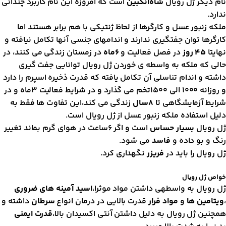
ام دیگر ژل رویال
شاه‌انگبین
است که امروزه این نام کاربرد چندانی
دارد.
لکه زنبور عسل و کارگرها از لحاظ ژنتیکی با هم برابر هستند اما
ارگرها توان جفتگیری ندارند و اندامهای جنسی آنها تکامل نیافته و
هایتا
45 روز
در فصل فعالیت و
۶ماه
در زمستان زندگی می کنند، در
الی که ملکه به واسطه ی خوردن ژل رویال توانایی جفت گیری
اشته و اندام تناسلی آن تکامل یافته که قدرت ذخیره اسپرم را دارد
و روزانه ۱۰۰۰ الی ۱۵۰۰تخم می گذارد و در شرایط فعالیت ۳ماه و در
رایط آزمایشگاهی تا
۸سال
زندگی می کند،این تفاوت ها فقط به
لیل استفاده ملکه زنبور عسل از ژل رویال است.
ل رویال
بسیار حساس
است و اگر ۶ساعت در هوای گرم بماند تغییر
نگ و بو داده و
فاسد
می شود.
ل رویال را باید در
فریزر
نگهداری کرد.
واص ژل رویال
ل رویال به واسطهی داشتن مواد موثرا،
اسید آمینه های ضروری
ویتامین ها
و
مواد فرار
قدرت بالایی در درمان انواع
سرطان
داشته و
مچنین ژل رویال به دلیل داشتن آنتی اکسیدان بالا،
قدرت ایمنی