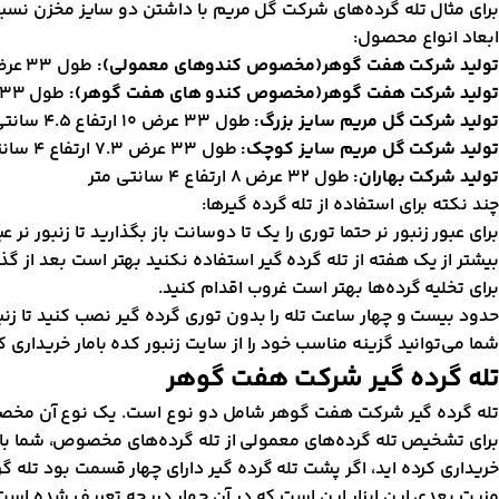
برای مثال تله گرده‌های شرکت گل مریم با داشتن دو سایز مخزن نسب
ابعاد انواع محصول:
تولید شرکت هفت گوهر(مخصوص کندوهای معمولی):
طول 33 عرض 6.5 ارتفاع 6 سانتی متر
تولید شرکت هفت گوهر(مخصوص کندو های هفت گوهر):
طول 33 عرض 6.5 ارتفاع 6 سانتی متر
تولید شرکت گل مریم سایز بزرگ:
طول 33 عرض 10 ارتفاع 4.5 سانتی متر
تولید شرکت گل مریم سایز کوچک:
طول 33 عرض 7.3 ارتفاع 4 سانتی متر
تولید شرکت بهاران:
طول 32 عرض 8 ارتفاع 4 سانتی متر
چند نکته برای استفاده از تله گرده گیر‌ها:
برای عبور زنبور نر حتما توری را یک تا دوسانت باز بگذارید تا زنبور نر عب
بیشتر از یک هفته از تله گرده گیر استفاده نکنید بهتر است بعد از گذش
برای تخلیه گرده‌ها بهتر است غروب اقدام کنید.
حدود بیست و چهار ساعت تله را بدون توری گرده گیر نصب کنید تا زنبو
شما می‌توانید گزینه مناسب خود را از سایت زنبور کده بامار خریداری ک
تله گرده گیر شرکت هفت گوهر
تله گرده گیر شرکت هفت گوهر شامل دو نوع است. یک نوع آن مخ
برای تشخیص تله گرده‌های معمولی از تله گرده‌های مخصوص، شما با
خریداری کرده اید، اگر پشت تله گرده گیر دارای چهار قسمت بود ت
مزیت بعدی این ابزار این است که در آن چهار دریچه تعریف شده است 