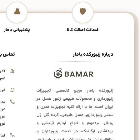
👤
🛡️
ضمانت اصالت کالا
پشتیبانی بامار
درباره زنبورکده بامار
تماس با
آدر
قم،
فرو
زنبورکده بامار مرجع تخصصی تجهیزات
زنبورداری و محصولات طبیعی زنبور عسل در
تما
ایران است. ما با ارائه کلیه تجهیزات مدرن و
فرو
سنتی زنبورداری، عسل طبیعی، گرده گل، ژل
فرو
رویال، بره‌موم و انواع لوازم آرایشی و
فرو
بهداشتی ارگانیک، در خدمت زنبورداران و
تما
علاقه‌مندان به محصولات طبیعی هستیم.