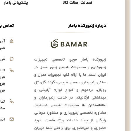
ضمانت اصالت کالا
پشتیبانی بامار
درباره زنبورکده بامار
تماس با
آدر
قم،
فرو
زنبورکده بامار مرجع تخصصی تجهیزات
زنبورداری و محصولات طبیعی زنبور عسل در
تما
ایران است. ما با ارائه کلیه تجهیزات مدرن و
فرو
سنتی زنبورداری، عسل طبیعی، گرده گل، ژل
فرو
رویال، بره‌موم و انواع لوازم آرایشی و
فرو
بهداشتی ارگانیک، در خدمت زنبورداران و
تما
علاقه‌مندان به محصولات طبیعی هستیم.
مشا
مشاوره تخصصی زنبورداری و مشاوره درمانی
ایم
رایگان از جمله خدمات ویژه ماست. خرید
حضوری و غیرحضوری برای راحتی شما عزیزان