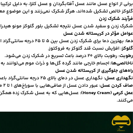
برخی از انواع عسل مانند عسل آفتابگردان و عسل کلزا، به دلیل ترک
گلوکز خالص تشکیل شده‌اند، هرگز شکرک نمی‌زنند و این موضوع م
فرآیند شکرک زدن
شکرک زدن و سفید شدن عسل نتیجه تشکیل بلور گلوکز مونو هیدراته اس
عوامل مؤثر در کریستاله شدن عسل
دما
: بهترین دما برای شکرک زدن عسل بین ۵ تا ۲۵ درجه سانتی‌گراد است.
گلوکز
: افزایش نسبت قند گلوکز به فروکتوز.
رطوبت
: رطوبت بالای ۲۰ درصد باعث تسریع در شکرک زدن می‌شود.
ناخالصی‌ها
: اجسام خارجی مانند گرده گل‌ها و ذرات موم می‌توانند به
راه‌های جلوگیری از کریستاله شدن عسل
نگهداری عسل
: نگهداری عسل در دمای بالای ۲۵ درجه سانتی‌گراد باعث از بین رفتن مواد معطر و افت کیفیت می‌شود. بهترین دما برای نگهداری عسل کمتر از ۵ درجه سانتی‌گراد است.
صاف کردن عسل
: عبور دادن عسل از صافی‌هایی با سوراخ‌های ۱ تا ۲ میلی‌متر، اکثریت ناخالصی‌ها را جدا می‌کند. حرارت دادن پس از صافی باعث کاهش رطوبت و کنترل کریستاله شدن می‌شود.
عمل کرمی (Honey Cream)
: عسل‌هایی که به عسل شکرک زده همگن تب
می‌کنند.