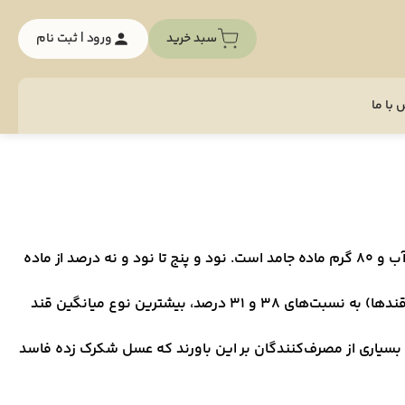
سبد خرید
ورود | ثبت نام
با ما
ترکیبات عسل به نوع شهد گیاهی که توسط زنبوران عسل جمع‌آوری می‌شود بستگی دارد. به‌طور معمول، هر ۱۰۰ گرم عسل شامل ۲۰ گرم آب و ۸۰ گرم ماده جامد است. نود و پنج تا نود و نه درصد از ماده
مابقی شامل مواد معدنی، آنزیم‌ها، گرده گل، اسیدهای آلی، پروتئین‌ها و ویتامین‌ها است. قندهای فروکتوز و گلوکز (۸۵ تا ۹۵ درصد کل قندها) به نسبت‌های ۳۸ و ۳۱ درصد، بیشترین نوع میانگین قند
. بسیاری از مصرف‌کنندگان بر این باورند که عسل شکرک زده فاسد