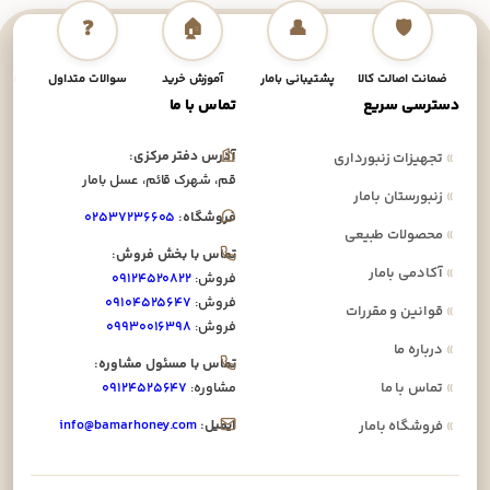
❓
🏠
👤
🛡️
ضمانت اصالت کالا
پشتیبانی بامار
آموزش خرید
سوالات متداول
نحوه
دسترسی سریع
تماس با ما
آدرس دفتر مرکزی:
»
تجهیزات زنبورداری
قم، شهرک قائم، عسل بامار
»
زنبورستان بامار
فروشگاه:
۰۲۵۳۷۲۳۶۶۰۵
»
محصولات طبیعی
تماس با بخش فروش:
»
آکادمی بامار
فروش:
۰۹۱۲۴۵۲۰۸۲۲
فروش:
۰۹۱۰۴۵۲۵۶۴۷
»
قوانین و مقررات
فروش:
۰۹۹۳۰۰۱۶۳۹۸
»
درباره ما
تماس با مسئول مشاوره:
»
تماس با ما
مشاوره:
۰۹۱۲۴۵۲۵۶۴۷
ایمیل:
info@bamarhoney.com
»
فروشگاه بامار