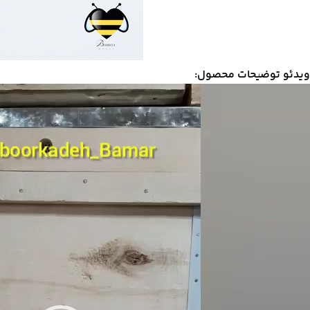
ویدئو توضیحات محصول:
مایشگر
یدیو