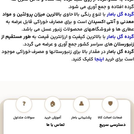
رده افتاده و جمع آوری می شود.
رده گل بامار
با تنوع رنگی بالا حاوی
بالاترین میزان پروتئین
و
مواد
عدنی
و
آنتی اکسیدان
است و برای مصارف خوراکی قابل عرضه به
طاری ها و فروشگاههای محصولات زنبور عسل می باشد.
رده گل بامار
با بالاترین کیفیت و ارزانترین قیمت به
طور مستقیم از
نبورستان
های سراسر کشور جمع آوری و عرضه می گردد.
رده گل بامار
در مقدار بالا برای زنبورستانها و مصرف خوراکی موجود
ست برای خرید
اینجا
کلیک کنید.
❓
🏠
👤
🛡️
ضمانت اصالت کالا
پشتیبانی بامار
آموزش خرید
سوالات متداول
نحوه
دسترسی سریع
تماس با ما