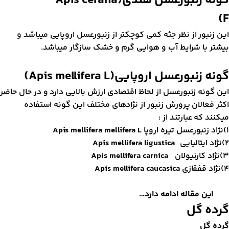
ونه زنبورعسل هندی(
Apis cerana
)
ین زنبور از نظر جثه کمی کوچکتر از زنبورعسل اروپایی میباشد و
یشتر با شرایط آب و هوایی گرم و خشک سازگار میباشد.
ونه زنبورعسل اروپایی
(Apis mellifera L)
ین گونه زنبورعسل از لحاظ اقتصادی ارزش بالایی دارد و در حال حاضر
کثر فعالان پرورش زنبور از نژادهای مختلف این گونه استفاده
یکنند که عبارتند از :
تیره اروپا
Apis mellifera mellifera L
ایتالیایی
Apis mellifera ligustica
د کارنیولان
Apis mellifera carnica
اد قفقازی
Apis mellifera caucasica
ین مقاله ادامه دارد…
رده گل
رده گل