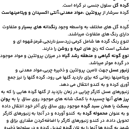
رده گل
سلول جنسی نر گیاه است.
رده سرشار از
پروتئین ،مواد معدنی،آنتی اکسیدان و ویتامینهاست
رده گل های مختلف به واسطه وجود
رنگدانه های بسیار
و متفاوت
ارای رنگ های متفاوت میباشند.
نوع رنگ گرده ها شامل کرمی،زرد،سبز،نارنجی،قرمز،قهوه ای و
شکی است که رنج های
تیره و روشن
را دارند.
وع گونه گیاهی
و
منطقه رشد گیاه
در میزان پروتئین و مواد موجود
ر گرده موثر میباشد.
نبور عسل
جهت تامین پروتئین و ذخیره چربی،مواد معدنی و
یتامینها ،زمانی که برای بازدید گلها می رود، گرده گلها را نیز جمع
وری کرده و به کندو انتقال می دهد.
نبورهای عسل کارگر چرایی در زمان بازدید از گلها گرده هایی را که به
رز های
آنها چسبیده با کمک شانه های موجود روی ساق پا به
پولن
سکت
یا همان
سبد گرده
موجود روی ساق پای آخر خود انتقال داده
 به عنوان
محموله گرده
به کندو آورده و در آنجا به زنبورهای کارگر
حویل داده، در کندو زنبورهای کارگر با اضافه‌کردن مقداری بزاق و
هد به گرده ها آنها را به
نان گرده
تبدیل کرده و در سلولها ذخیره