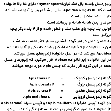
نبورعسل راسته
بال غشائیان
(
Hymenoptera
)
دارای
15 بالا خانواده
ست که بالا خانواده
Apoidea
یکی از شاخص‌ترین آنها میباشد که
ارای مشخصات زیر است:
وهای بدن
شاخه شاخه و پرمانند
است
ولین بند پنجه پای عقب
بلند و قطور
شده و از
4 بند دیگر
پنجه
زرگتر است
ه همین دلیل در امر
گرده افشانی
بسیار حائز اهمیت میباشند
ین بالا خانواده از
9 خانواده
تشکیل شده که یکی از آنها خانواده
Apoide
میباشد که در اصل
خانواده زنبورهای عسل
میباشد
ر این خانواده
زیر خانواده Apinae
قرار میگیرد که زنبورهای عسل
مه در این گروه قرار دارند که جنس
Apis
مورد توجه میباشد
ونه زنبورعسل کوچک
=
Apis florea F
ونه زنبورعسل بزرگ
=
Apis dorsata F
ونه زنبورعسل هندی
=
Apis cerana F
ونه زنبورعسل اروپایی
=
Apis mellifera L
و گونه
آپیس ملیفرا (Apis mellifera L)
و
آپیس سرانا (Apis cerana
F
میتوانند به صورت گروهی در محیط بسته زندگی کنند، این دو