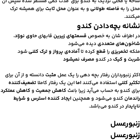
اخه یا محلی نزدیک به کندو برای مدت کمی مستقر شده سپس آن
حل را به
فاصله طولانی
و به عنوان
محل ثابت
برای همیشه ترک
یکنند.
شانه بچه‌دادن کندو
ر اطراف شان به خصوص
قسمتهای زیرین
قابهای
حاوی نوزاد
،
اخون‌های متعددی
دیده می‌شود
لکه
تخمریزی
را
قطع
کرده تا
آماده‌ی پرواز و ترک کلنی
شود
ربت و کیک
در کندو
مصرف نمیشود
کثر زنبورداران رفتار بچه دهی را یک عمل
مثبت
دانسته و از آن برای
کثیر کلنی
استفاده می‌کنند
اما
این یک رفتار کاملا
تضعیف‌کننده
رای کندو به حساب می‌آید زیرا باعث
کاهش جمعیت
و
کاهش عملکرد
اندمان
کندو می‌شود و همچنین
ایجاد کننده استرس و شرایط
اپایدار
در کندو می‌باشد.
نبورعسل
نبورعسل