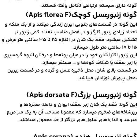
ونه دارای سیستم ارتباطی تکامل یافته هستند.
ونه زنبورعسل کوچک(
Apis florea F
)
ین گونه در قسمت‌های جنوبی ایران زندگی میکند و از یک ملکه و
عداد زیادی زنبور کارگر و در فصل مناسب تعداد کمی زنبور نر
تشکیل میشود، فقط یک شان در اندازه 25 تا 35 سانتی متر عرض و
17 سانتی متر طول میسازد.
ین زنبور اکثرا شان خود را در میان بوته‌ها و درختان انبوه گرمسیری
ا زیر سقف یا شکاف کوه‌ها و … مستقر میسازد.
ر قسمت بالای شان، محل ذخیره عسل و گرده و در قسمت زیرین
محل پرورش نوزادان میباشد.
ونه زنبورعسل بزرگ(
Apis dorsata F
)
ین گونه فقط یک شان زیر سقف ایوان و دامنه صخره‌ها و
یرشاخه‌های ضخیم میسازد که معمولا مساحت آن به یک متر مربع
یرسد و اندازه‌های سلول‌های بزرگتر از حد معمول میباشند.