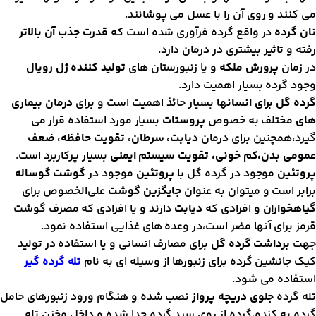
ی کنند و روی آن را با عسل می پوشانند.
ان گرده
در واقع گرده فرآوری شده است که
قدرت جذب آن بالاتر
فته و تاثیر بیشتری در درمان دارد.
ر زمان
پرورش ملکه
و یا زنبورستان های
تولید کننده ژل رویال
جود گرده بسیار اهمیت دارد.
رده گل برای انسانها
بسیار حائذ اهمیت است و برای
درمان بیماری
ای
مختلف به خصوص
پروستات
بسیار مورد استفاده قرار می
یرد،همچنین برای درمان
دیابت، سرطان، تقویت حافظه، ضعف
مومی بدن،کم خونی، تقویت سیستم ایمنی
بسیار پرکاربرد است.
روتئین
موجود در گرده گل با
پروتئین
موجود در
گوشت گوساله
رابر است و میتوان به عنوان
جایگزین گوشت
علی‌الخصوص برای
یاهخواران
و افرادی که
دیابت
دارند و یا افرادی که مصرف گوشت
رمز برای آنها مضر است،در وعده های غذایی استفاده نمود.
هت
برداشت گرده گل
برای مصارف انسانی و یا استفاده در تولید
یک جانشین گرده برای زنبورها از وسیله ای به نام
تله گرده گیر
ستفاده می شود.
له گرده
جلوی دریچه پرواز
نصب شده و هنگام ورود زنبورهای حامل
رده به کندو،گرده از روی سبد گرده جدا شده و داخل مخزن تله