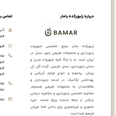
درباره زنبورکده بامار
تماس با
آدر
قم،
فرو
زنبورکده بامار مرجع تخصصی تجهیزات
زنبورداری و محصولات طبیعی زنبور عسل در
تما
ایران است. ما با ارائه کلیه تجهیزات مدرن و
فرو
سنتی زنبورداری، عسل طبیعی، گرده گل، ژل
فرو
رویال، بره‌موم و انواع لوازم آرایشی و
فرو
بهداشتی ارگانیک، در خدمت زنبورداران و
تما
علاقه‌مندان به محصولات طبیعی هستیم.
مشا
مشاوره تخصصی زنبورداری و مشاوره درمانی
ایم
رایگان از جمله خدمات ویژه ماست. خرید
حضوری و غیرحضوری برای راحتی شما عزیزان
فراهم شده است.