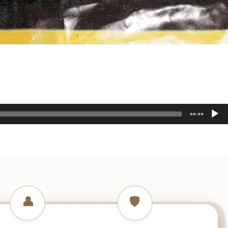
00:00
👤
🛡️