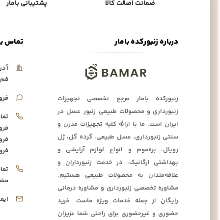
ضمانت اصالت کالا
پشتیبانی بامار
درباره زنبورکده بامار
تماس با
آدر
قم،
فرو
زنبورکده بامار مرجع تخصصی تجهیزات
زنبورداری و محصولات طبیعی زنبور عسل در
تما
ایران است. ما با ارائه کلیه تجهیزات مدرن و
فرو
سنتی زنبورداری، عسل طبیعی، گرده گل، ژل
فرو
رویال، بره‌موم و انواع لوازم آرایشی و
فرو
بهداشتی ارگانیک، در خدمت زنبورداران و
تما
علاقه‌مندان به محصولات طبیعی هستیم.
مشا
مشاوره تخصصی زنبورداری و مشاوره درمانی
ایم
رایگان از جمله خدمات ویژه ماست. خرید
حضوری و غیرحضوری برای راحتی شما عزیزان