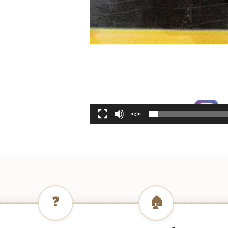
01:10
❓
🏠