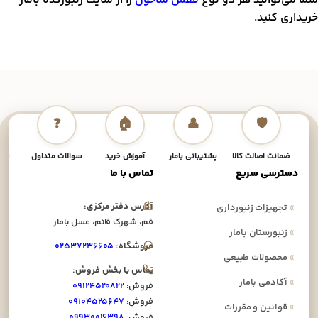
ما می‌توانید هر دو نوع
قفس شاخون
را از سایت زنبورکده بامار
ریداری کنید.
❓
🏠
👤
🛡️
ضمانت اصالت کالا
پشتیبانی بامار
آموزش خرید
سوالات متداول
نحوه
دسترسی سریع
تماس با ما
آدرس دفتر مرکزی:
»
تجهیزات زنبورداری
قم، شهرک قائم، عسل بامار
»
زنبورستان بامار
فروشگاه:
۰۲۵۳۷۲۳۶۶۰۵
»
محصولات طبیعی
تماس با بخش فروش:
»
آکادمی بامار
فروش:
۰۹۱۲۴۵۲۰۸۲۲
فروش:
۰۹۱۰۴۵۲۵۶۴۷
»
قوانین و مقررات
فروش:
۰۹۹۳۰۰۱۶۳۹۸