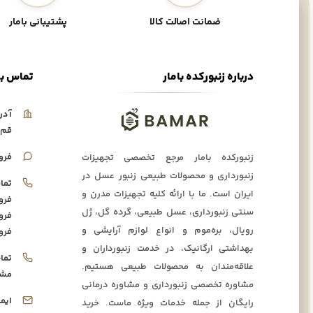
ضمانت اصالت کالا
پشتیبانی بامار
درباره زنبورکده بامار
تماس با
آدر
قم،
فرو
زنبورکده بامار مرجع تخصصی تجهیزات
زنبورداری و محصولات طبیعی زنبور عسل در
تما
ایران است. ما با ارائه کلیه تجهیزات مدرن و
فرو
سنتی زنبورداری، عسل طبیعی، گرده گل، ژل
فرو
رویال، بره‌موم و انواع لوازم آرایشی و
فرو
بهداشتی ارگانیک، در خدمت زنبورداران و
تما
علاقه‌مندان به محصولات طبیعی هستیم.
مشا
مشاوره تخصصی زنبورداری و مشاوره درمانی
ایم
رایگان از جمله خدمات ویژه ماست. خرید