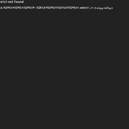
مایشگر
ce(s) not found
دریافت پرونده: https://bamarhoney.com/wp-content/uploads/2024/05/%D9%82%D9%81%D9%84-%DA%A9%D9%86%D8%AF%D9%88.webm?_=1
یدیو