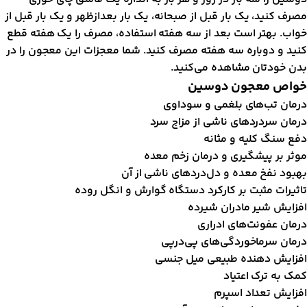
صرف کنید، یک بار قبل از صبحانه، یک بار بعد‌از‌‌ظهر و یک بار قبل از
واب. بهتر است بعد از سه هفته استفاده، مصرف را یک هفته قطع
نید و دوباره سه هفته مصرف کنید. شما معجزات این معجون را در
دن خودتان مشاهده می‌کنید.
واص معجون دوسین
رمان تب‌های بلغمی و سوداوی
رمان سردرد‌های ناشی از مزاج سرد
فع سنگ کلیه و مثانه
وثر بر پیشگیری و درمان زخم معده
هبود نفخ معده و دل‌درد‌های ناشی از آن
اثیرات مثبت بر کارکرد دستگاه گوارش و انگل روده
فزایش شیر مادران شیرده
رمان عفونت‌های ادراری
رمان سرما‌خوردگی‌های پی‌در‌پی
فزایش دهنده طبیعی میل جنسی
مک به ترک اعتیاد
فزایش تعداد اسپرم