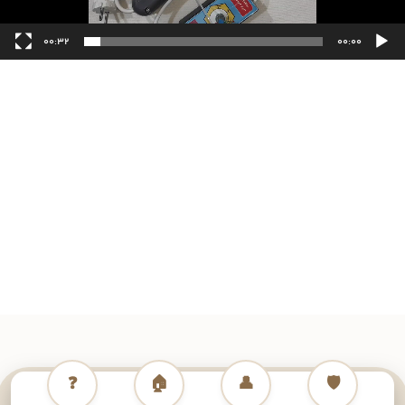
00:32
00:00
❓
🏠
👤
🛡️