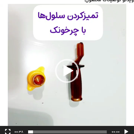
یدئو توضیحات محصول:
مایشگر
یدیو
00:38
00:00