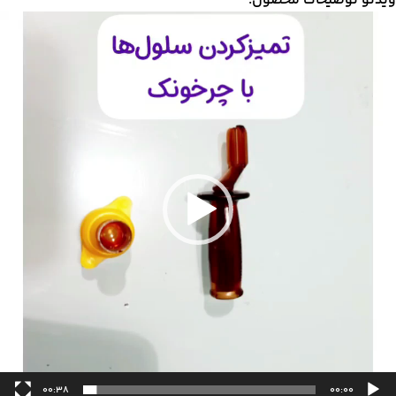
یدئو توضیحات محصول:
مایشگر
یدیو
00:38
00:00