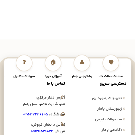
❓
🏠
👤
🛡️
ضمانت اصالت کالا
پشتیبانی بامار
آموزش خرید
سوالات متداول
نحوه
دسترسی سریع
تماس با ما
آدرس دفتر مرکزی:
»
تجهیزات زنبورداری
قم، شهرک قائم، عسل بامار
»
زنبورستان بامار
فروشگاه:
۰۲۵۳۷۲۳۶۶۰۵
»
محصولات طبیعی
تماس با بخش فروش:
»
آکادمی بامار
فروش:
۰۹۱۲۴۵۲۰۸۲۲