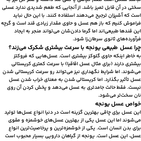
ختی در آن قابل تمیز باشد. از آنجایی که طعم شدیدی ندارد عسلی
ست که آشپزان ترجیح می‌دهند استفاده کنند. با این حال نباید
راموش کنیم که باز هم عسل و حاوی مقدار زیادی قند است و گرچه
ین قندها طبیعی‌اند اما گرما دادن‌شان می‌تواند منجر به ایجاد
رآورده‌های ثانوی سرطان‌زا شود.
را عسل طبیعی یونجه با سرعت بیشتری شکرک می‌زند؟
ه خاطر اینکه حاوی گلوکز بیشتری است. عسل‌هایی که فروکتز
یشتری دارند (برای مثال عسل اقاقیا) با سرعت کمتری کریستالی
ی‌شوند. اما شرایط نگهداری نیز می‌تواند رو سرعت کریستالی شدن
سل تأثیر بگذارد. اما کریستالی شدن به معنای خراب شدن عسل
یست. فقط حالت جامدتری به عسل می‌دهد و پخش کردن آن روی
ان سخت‌تر می‌شود.
واص عسل یونجه
ین عسل برای چاقی بهترین گزینه است در دنیا انواع عسل‌ها تولید
ی‌شوند اما این عسل یکی از بهترین عسل‌های خوشمزه و مقوی
رای بدن انسان است. یکی از خوشمزه‌ترین و پرخاصیت‌ترین انواع
سل، این عسل است. یونجه از گیاهان دارویی بسیار محبوب است