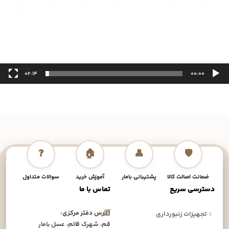
02:14
00:00
❓
🏠
👤
🛡️
ضمانت اصالت کالا
پشتیبانی بامار
آموزش خرید
سوالات متداول
نحوه
دسترسی سریع
تماس با ما
آدرس دفتر مرکزی:
»
تجهیزات زنبورداری
قم، شهرک قائم، عسل بامار