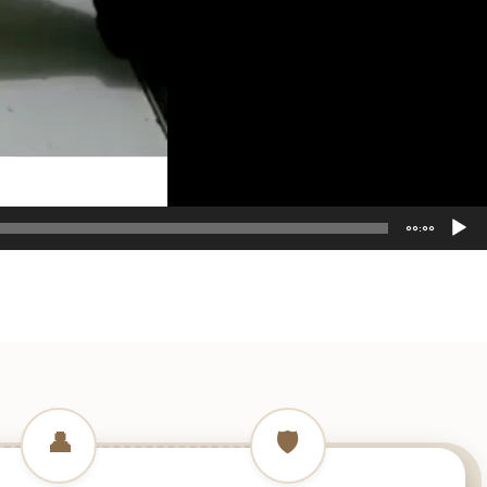
00:00
👤
🛡️