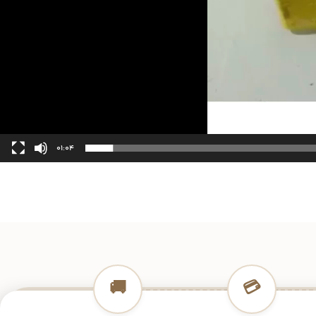
01:04
🚚
💳