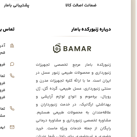
ضمانت اصالت کالا
پشتیبانی بامار
درباره زنبورکده بامار
تماس با
آدر
قم،
فرو
زنبورکده بامار مرجع تخصصی تجهیزات
زنبورداری و محصولات طبیعی زنبور عسل در
تما
ایران است. ما با ارائه کلیه تجهیزات مدرن و
فرو
سنتی زنبورداری، عسل طبیعی، گرده گل، ژل
فرو
رویال، بره‌موم و انواع لوازم آرایشی و
فرو
بهداشتی ارگانیک، در خدمت زنبورداران و
تما
علاقه‌مندان به محصولات طبیعی هستیم.
مشا
مشاوره تخصصی زنبورداری و مشاوره درمانی
ایم
رایگان از جمله خدمات ویژه ماست. خرید
حضوری و غیرحضوری برای راحتی شما عزیزان