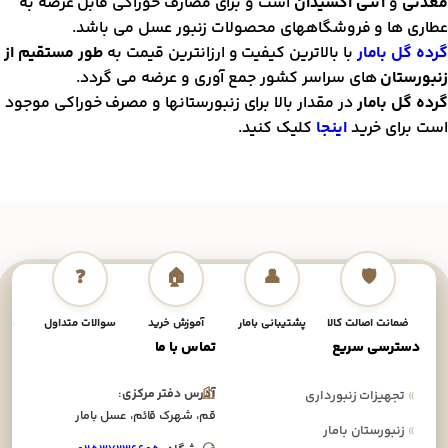
عدنی
و
آنتی اکسیدان
است و برای مصارف خوراکی قابل عرضه به
طاری ها و فروشگاههای محصولات زنبور عسل می باشد.
رده گل بامار
با بالاترین کیفیت و ارزانترین قیمت به
طور مستقیم از
نبورستان
های سراسر کشور جمع آوری و عرضه می گردد.
رده گل بامار
در مقدار بالا برای زنبورستانها و مصرف خوراکی موجود
ست برای خرید
اینجا
کلیک کنید.
❓
🏠
👤
🛡️
ضمانت اصالت کالا
پشتیبانی بامار
آموزش خرید
سوالات متداول
نحوه
دسترسی سریع
تماس با ما
آدرس دفتر مرکزی:
»
تجهیزات زنبورداری
قم، شهرک قائم، عسل بامار
»
زنبورستان بامار