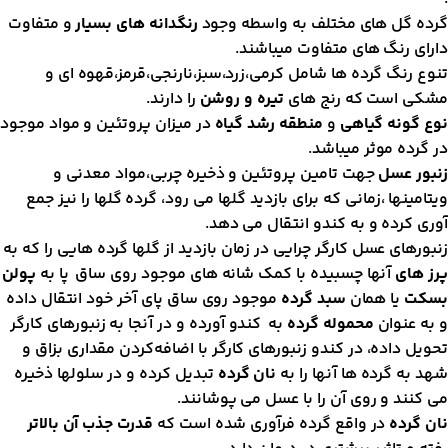
رده گل های مختلف به واسطه وجود
رنگدانه های بسیار
و متفاوت
ارای رنگ های متفاوت میباشند.
نوع رنگ گرده ها شامل کرمی،زرد،سبز،نارنجی،قرمز،قهوه ای و
شکی است که رنج های
تیره و روشن
را دارند.
وع گونه گیاهی
و
منطقه رشد گیاه
در میزان پروتئین و مواد موجود
ر گرده موثر میباشد.
نبور عسل
جهت تامین پروتئین و ذخیره چربی،مواد معدنی و
یتامینها ،زمانی که برای بازدید گلها می رود، گرده گلها را نیز جمع
وری کرده و به کندو انتقال می دهد.
نبورهای عسل کارگر چرایی در زمان بازدید از گلها گرده هایی را که به
رز های
آنها چسبیده با کمک شانه های موجود روی ساق پا به
پولن
سکت
یا همان
سبد گرده
موجود روی ساق پای آخر خود انتقال داده
 به عنوان
محموله گرده
به کندو آورده و در آنجا به زنبورهای کارگر
حویل داده، در کندو زنبورهای کارگر با اضافه‌کردن مقداری بزاق و
هد به گرده ها آنها را به
نان گرده
تبدیل کرده و در سلولها ذخیره
ی کنند و روی آن را با عسل می پوشانند.
ان گرده
در واقع گرده فرآوری شده است که
قدرت جذب آن بالاتر