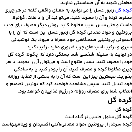
طمئن شوید به آن حساسیتی ندارید
.
رده گل
زنبور عسل را می‌توانید به معنای واقعی کلمه در هر چیزی
خلوط کرده و آن را مصرف کنید. می‌توانید آن را با غلات، گرانولا،
است و حتی سس سیب مخلوط کنید. روش دیگر مصرف برای جذب
روتئین و مواد معدنی گرده گل زنبور عسل این است که آن را با
سموتی پروتئینی صبحگاهی خود همراه با میوه، یک نوشیدنی
بزی و ترکیب اسیدهای چرب ضروری مفید ترکیب کنید.
ر نهایت به سلیقه شخصی شما بستگی دارد که چگونه گرده گل
ود را مصرف کنید. بسیار متنوع است و می‌توان آن را بجوید، با هر
یزی مخلوط کرده و مصرف کنید، آن را پودر کنید یا به سادگی
خورید. مهمترین چیز این است که آن را به بخشی از تغذیه روزانه
ود تبدیل کنید، سپس مشاهده خواهید کرد که بهترین تصمیم و
نتخاب شما برای مصرف روزانه در رژیم غذاییتان خواهد بود.
رده گل
رده گل
رده گل
سلول جنسی نر گیاه است.
رده سرشار از
پروتئین ،مواد معدنی،آنتی اکسیدان و ویتامینهاست