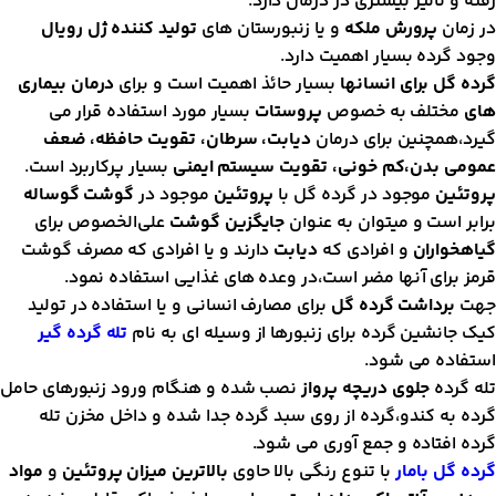
فته و تاثیر بیشتری در درمان دارد.
ر زمان
پرورش ملکه
و یا زنبورستان های
تولید کننده ژل رویال
جود گرده بسیار اهمیت دارد.
رده گل برای انسانها
بسیار حائذ اهمیت است و برای
درمان بیماری
ای
مختلف به خصوص
پروستات
بسیار مورد استفاده قرار می
یرد،همچنین برای درمان
دیابت، سرطان، تقویت حافظه، ضعف
مومی بدن،کم خونی، تقویت سیستم ایمنی
بسیار پرکاربرد است.
روتئین
موجود در گرده گل با
پروتئین
موجود در
گوشت گوساله
رابر است و میتوان به عنوان
جایگزین گوشت
علی‌الخصوص برای
یاهخواران
و افرادی که
دیابت
دارند و یا افرادی که مصرف گوشت
رمز برای آنها مضر است،در وعده های غذایی استفاده نمود.
هت
برداشت گرده گل
برای مصارف انسانی و یا استفاده در تولید
یک جانشین گرده برای زنبورها از وسیله ای به نام
تله گرده گیر
ستفاده می شود.
له گرده
جلوی دریچه پرواز
نصب شده و هنگام ورود زنبورهای حامل
رده به کندو،گرده از روی سبد گرده جدا شده و داخل مخزن تله
رده افتاده و جمع آوری می شود.
رده گل بامار
با تنوع رنگی بالا حاوی
بالاترین میزان پروتئین
و
مواد