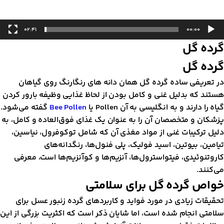
02:41
00:00
رده گل
رده گل
ر تعریفی ساده گرده گل همان دانه های رنگارنگ روی گیاهان
ستند که بدلیل غنی و کامل بودن از لحاظ غذایی وظیفه بارور کردن
یاه را دارند و به انگلیسی به آن Pollen یا
Bee Pollen
گفته می‌شود.
زشکان و متخصصان آن را به عنوان یک غذای فوق‌العاده و کامل، به
لیل ترکیبات غنی از مواد مغذی آن که شامل توکوفرول، نیاسین،
یامین، بیوتین، اسید فولیک، پلی فنول‌ها، رنگدانه‌های
اروتنوئیدی، فیتواسترول‌ها، آنزیم‌ها و کوآنزیم‌ها است، معرفی
ی‌کنند.
واص گرده گل برای سلامتی
حقیقات زیادی در مورد فواید و کاربردهای گرده زنبور عسل برای
لامتی انجام شده است، اما شایان ذکر است که اکثریت بزرگی از این