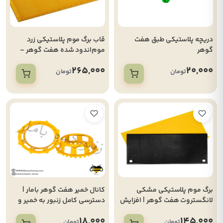
دریچه پلاستیکی طبق هفت
قاب برگ موم پلاستیکی زرد
گوهر
موم‌اندود شده هفت گوهر –
سایز استاندارد لانگستروت
265,000
20,000
تومان
تومان
برگ موم پلاستیکی مشکی
کانال خمیر هفت گوهر بامار |
لانگستروت هفت گوهر | افزایش
دسترسی کامل زنبور به خمیر و
ظرفیت کندو
کیک تغذیه‌ای
18,000
145,000
تومان
تومان