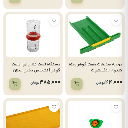
دریچه ضد غارت هفت گوهر ویژه
دستگاه تست کنه واروا هفت
کندوی لانگستروت
گوهر | تشخیص دقیق میزان
آلودگی کندو
385,000
44,000
تومان
تومان