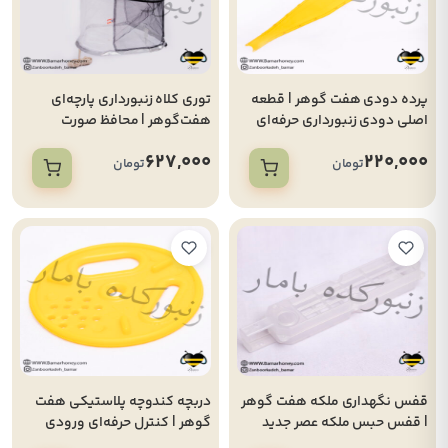
پرده دودی هفت گوهر | قطعه
توری کلاه زنبورداری پارچه‌ای
اصلی دودی زنبورداری حرفه‌ای
هفت‌گوهر | محافظ صورت
زنبورداری و جلوگیری از نیش
627,000
220,000
زنبور
تومان
تومان
قفس نگهداری ملکه هفت گوهر
دربچه کندوچه پلاستیکی هفت
| قفس حبس ملکه عصر جدید
گوهر | کنترل حرفه‌ای ورودی
برای افزایش برداشت عسل
کندوچه پرورش ملکه