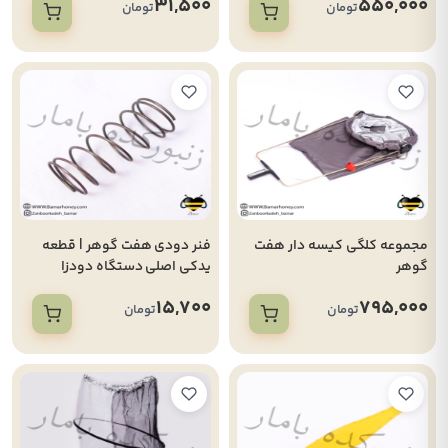
31,500
550,000
تومان
تومان
مجموعه کلگی کیسه دار هفت
فنر دودی هفت گوهر | قطعه
گوهر
یدکی اصلی دستگاه دودزا
زنبورداری
15,700
795,000
تومان
تومان