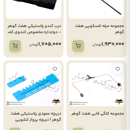
مجموعه میله تلسکوپی هفت
درب کندو پلاستیکی هفت گوهر
گوهر
– دوجداره مخصوص کندوی کف
باز لانگستروت
1,705,000
1,930,000
تومان
تومان
مجموعه کلگی قابی هفت گوهر
دریچه عمودی پلاستیکی هفت
گوهر | دریچه پرواز کشویی
کندو لانگستروت