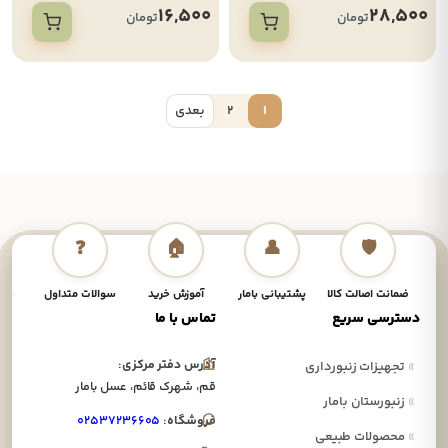
16,500
28,500
تومان
تومان
1
2
بعدی
❓
🏠
👤
🛡️
ضمانت اصالت کالا
پشتیبانی بامار
آموزش خرید
سوالات متداول
نحوه
دسترسی سریع
تماس با ما
آدرس دفتر مرکزی:
»
تجهیزات زنبورداری
قم، شهرک قائم، عسل بامار
»
زنبورستان بامار
فروشگاه:
۰۲۵۳۷۲۳۶۶۰۵
»
محصولات طبیعی