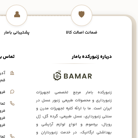
👤
🛡️
ضمانت اصالت کالا
پشتیبانی بامار
درباره زنبورکده بامار
تماس با
آدر
قم،
فرو
زنبورکده بامار مرجع تخصصی تجهیزات
زنبورداری و محصولات طبیعی زنبور عسل در
تما
ایران است. ما با ارائه کلیه تجهیزات مدرن و
فرو
سنتی زنبورداری، عسل طبیعی، گرده گل، ژل
فرو
رویال، بره‌موم و انواع لوازم آرایشی و
فرو
بهداشتی ارگانیک، در خدمت زنبورداران و
تما