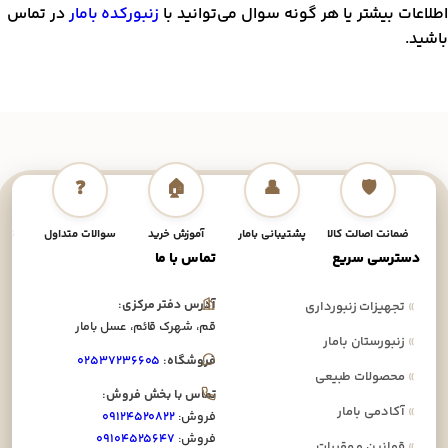
طلاعات بیشتر یا هر گونه سوال می‌توانید با
زنبورکده بامار
در تماس
اشید.
❓
🏠
👤
🛡️
ضمانت اصالت کالا
پشتیبانی بامار
آموزش خرید
سوالات متداول
نحوه
دسترسی سریع
تماس با ما
آدرس دفتر مرکزی:
»
تجهیزات زنبورداری
قم، شهرک قائم، عسل بامار
»
زنبورستان بامار
فروشگاه:
۰۲۵۳۷۲۳۶۶۰۵
»
محصولات طبیعی
تماس با بخش فروش:
»
آکادمی بامار
فروش:
۰۹۱۲۴۵۲۰۸۲۲
فروش:
۰۹۱۰۴۵۲۵۶۴۷
»
قوانین و مقررات