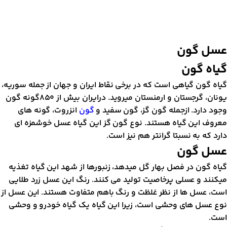
سل گون
یاه گون
یاه گون گیاهی است که در برخی نقاط ایران و جهان از جمله سوریه،
یونان، گرجستان و ارمنستان میروید. درایران بیش از 850گونه گون
جود دارد. ازجمله گون گز، گون سفید و
گون
انزروت، گونه های
عروف این گیاه هستند. نوع گون گز این گیاه عسل خوشمزه ای
ارد که به نسبتا گرانتر هم نیز است.
سل گون
یاه گون در فصل بهار گل میدهد، زنبورها از شهد این گیاه تغذیه
یکنند و عسلی پرخاصیت تولید می کنند. رنگ این عسل زرد طلایی
ست، عسل ها از نظر غلظت و رنگ باهم متفاوت هستند. این عسل از
وع عسل های وحشی است، زیرا این گیاه یک گیاه خودرو و وحشی
ست.