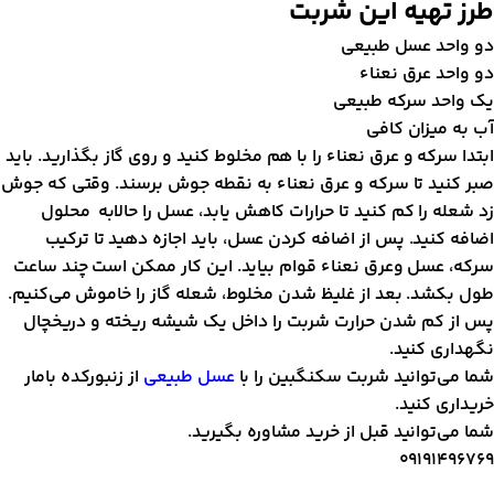
رز تهیه این شربت
و واحد عسل طبیعی
و واحد عرق نعناء
ک واحد سرکه طبیعی
ب به میزان کافی
بتدا سرکه و عرق نعناء را با هم مخلوط کنید و روی گاز بگذارید. باید
بر کنید تا سرکه و عرق نعناء به نقطه جوش برسند. وقتی که جوش
د شعله را کم کنید تا حرارات کاهش یابد، عسل را حالابه محلول
ضافه کنید. پس از اضافه کردن عسل، باید اجازه دهید تا ترکیب
رکه، عسل وعرق نعناء قوام بیاید. این کار ممکن است چند ساعت
ول بکشد. بعد از غلیظ شدن مخلوط، شعله گاز را خاموش می‌کنیم.
س از کم شدن حرارت شربت را داخل یک شیشه ریخته و دریخچال
گهداری کنید.
ما می‌توانید شربت سکنگبین را با
عسل طبیعی
از زنبورکده بامار
ریداری کنید.
ما می‌توانید قبل از خرید مشاوره بگیرید.
0919149676