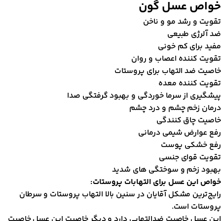
واص عسل گون
قویت و رشد مو و ناخن
د آلرژی طبیعی
فید برای کم خونی
قویت کننده اعصاب و روان
اصیت ضد التهاب برای پروستات
قویت کننده معده
یشگیری از سرما خوردگی و بهبود گرفتگی صدا
رمان زخم چشم و درد چشم
اصیت چاق کنندگی
فع عوارض شیمی درمانی
فع خشکی پوست
قویت قوای جنسی
هبود زخم و سوختگی های شدید
واص این عسل برای التهابات پروستات:
ایج‌ترین مشکل آقایان در سنین بالا التهاب پروستات و سرطان
روستات است.
ین عسل خاصیت ضدالتهابی دارد و دیگر خاصیت این عسل خاصیت