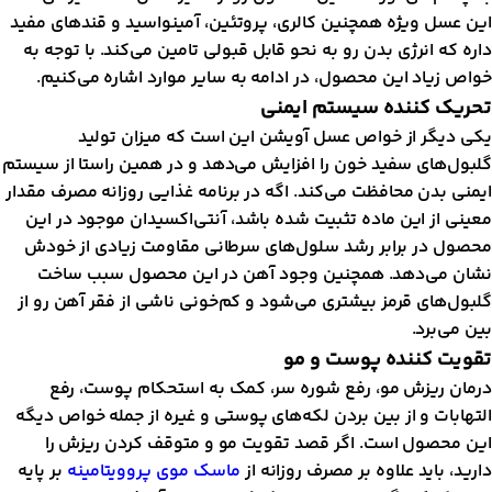
ین عسل ویژه همچنین کالری، پروتئین، آمینواسید و قندهای مفید
اره که انرژی بدن رو به نحو قابل قبولی تامین می‌کند. با توجه به
واص زیاد این محصول، در ادامه به سایر موارد اشاره می‌کنیم.
حریک کننده سیستم ایمنی
کی دیگر از خواص عسل آویشن این است که میزان تولید
لبول‌ها‌ی سفید خون را افزایش می‌دهد و در همین راستا از سیستم
یمنی بدن محافظت می‌کند. اگه در برنامه غذایی روزانه مصرف مقدار
عینی از این ماده تثبیت شده باشد، آنتی‌اکسیدان موجود در این
حصول در برابر رشد سلول‌های سرطانی مقاومت زیادی از خودش
شان می‌دهد. همچنین وجود آهن در این محصول سبب ساخت
لبول‌ها‌ی قرمز بیشتری می‌شود و کم‌خونی ناشی از فقر آهن رو از
ین می‌برد.
قویت کننده پوست و مو
رمان ریزش مو، رفع شوره سر، کمک به استحکام پوست، رفع
لتهابات و از بین بردن لکه‌ها‌ی پوستی و غیره از جمله خواص دیگه
ین محصول است. اگر قصد تقویت مو و متوقف کردن ریزش را
ارید، باید علاوه بر مصرف روزانه از
ماسک موی پرو‌ویتامینه
بر پایه