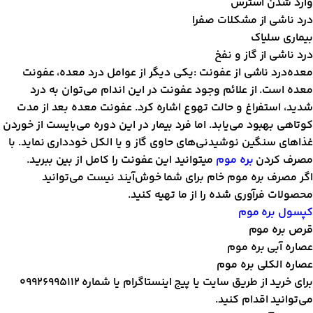
ارد شدن استرس
رد ناشی از مشکلات صفرا
یماری سلیاک
رد ناشی از گاز و نفخ
عده‌درد ناشی از عفونت :
یکی دیگر از عوامل درد معده، عفونت
عده است. از علائم وجود عفونت در این اندام می‌توان به درد
دید، استفراغ و حالت تهوع اشاره کرد. عفونت معده بعد از مدت
وتاهی بهبود می‌یابد. اما فرد بیمار در این دوره می‌بایست از خوردن
ذا‌های سنگین نوشیدنی‌های حاوی گاز و یا الکل خودداری نماید. با
صرف کردن
بره موم
میتوانید این عفونت را کامل از بین ببرید.
گر مصرف بره موم خام برای شما خوش‌آیند نیست می‌توانید
حصولات فرآوری شده را از ما تهیه کنید.
پسول بره موم
رص بره موم
صاره آبی بره موم
صاره الکلی بره موم
برای خرید از طریق سایت یا پیج اینستاگرام یا شماره 09926995112
ی‌توانید اقدام کنید.