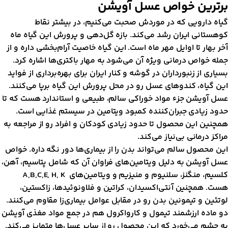
رترین خواص عسل آویشن
یاه دارویی که در موردش صحبت می‌کنیم، در بیشتر نقاط
وهستانی ایران رشد می‌کند. بازه گل‌دهی و پرورش این گیاه ماه
خر بهار تا اوایل مهر ماه است. این گیاه خاصیت آرام‌بخشی داره و از
مله خواص درمانی ویژه‌ آن می‌شود به مهار باکتری‌ها اشاره کرد.
سیاری از زنبورداران در گوشه و کنار ایران برای بهره‌برداری از فواید
ین گیاه، کندوهای عسل رو در محل پرورش این گیاه برپا می‌کنند.
سل آویشن جزء مواد خوراکی سالم، طبیعی و استاندارد هست که تا
دود زیادی جبران‌کننده کمبود ویتامین‌ در سیستم غذایی است.
مچنین این محصول تا حدود زیادی کودکان و افراد رو از مراجعه به
راکز درمانی بی‌نیاز می‌کند.
ین محصول سالم می‌تواند بدن را از بیماری‌ها‌ دور نگه داره. خواص
سل آویشن به دلیل ویتامین‌های فراوان آن که شامل پتاسیم، آهن،
کلسیم، منگنز، سلنیوم و منیزیم و ویتامین‌ها‌ی A,B,C,E, H, K
ست. همچنین آنتی‌اکسیدان، کراتین و فلاونوئیدها، زاکستین،
وتئین و تیمونین بدن رو در مقابل عوامل بیماری‌زا مقاوم می‌کنند.
و ماده ارزشمند تیمول و کارواکرول هم در جمع مواد مغذی آویشن
ه چشم می‌خورد که این محصول رو از سایر عسل‌ها متمایز می‌کند.