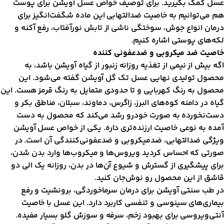
سل کمک بگیرید. برای توصیف خواص عسل آویشن برای پوست
م می‌توانیم به خاصیت ضدالتهابی این ماده شگفت‌انگیز برای
رمان انواع جوش، سوختگی ناشی از تابش نورآفتاب، رفع آکنه و
که‌ها‌ی پوستی اشاره کنیم.
اصیت‌ ضد میکروبی و ضدعفونی کننده
گه بیش از نیمی ‌از تغذیه روزانه زنبور از گیاه آویشن باشد، به
حصول تولیدی نهایی عسل تک گل آویشن گفته می‌شود. این
حصول به رنگ کهربایی و تا حدودی متمایل به رنگ قرمز هست. این
یاه در دامنه کوه‌های البرز، زاگرس، دماوند، سبلان، مناطق بکر و
ست‌نخورده به صورت خودرو رشد می‌کند که محصول به دست
مده به نوعی خاصیت ارزنده‌تری داره. یکی از خواص عسل آویشن
یژگی ضدالتهابی، ضدمیکروبی و ضدعفونی‌کنندگی آن است. در
ورتی که احساس کردید ویروس‌ها‌ و میکروب‌ها‌ وارد بدن شدن،
رای پیشگیری از گسترش و شیوع آن‌ها در بدن، روزانه یک الی دو
اشق از این محصول رو نوش‌جان کنید.
ر طب سنتی آویشن برای درمان سرماخوردگی، برونشیت و رفع
یماری‌ها‌ی سینوسی و تنفسی کاربرد دارد. این عسل با خاصیت
نتی‌ویروسی برای بهبود زخم‌‌، سرفه‌‌ و سوزش گلو بسیار مفیده.