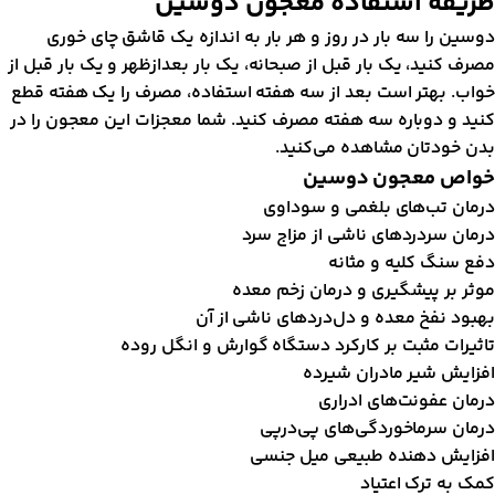
ریقه استفاده معجون دوسین
وسین را سه بار در روز و هر بار به اندازه یک قاشق چای خوری
صرف کنید، یک بار قبل از صبحانه، یک بار بعد‌از‌‌ظهر و یک بار قبل از
واب. بهتر است بعد از سه هفته استفاده، مصرف را یک هفته قطع
نید و دوباره سه هفته مصرف کنید. شما معجزات این معجون را در
دن خودتان مشاهده می‌کنید.
واص معجون دوسین
رمان تب‌های بلغمی و سوداوی
رمان سردرد‌های ناشی از مزاج سرد
فع سنگ کلیه و مثانه
وثر بر پیشگیری و درمان زخم معده
هبود نفخ معده و دل‌درد‌های ناشی از آن
اثیرات مثبت بر کارکرد دستگاه گوارش و انگل روده
فزایش شیر مادران شیرده
رمان عفونت‌های ادراری
رمان سرما‌خوردگی‌های پی‌در‌پی
فزایش دهنده طبیعی میل جنسی
مک به ترک اعتیاد