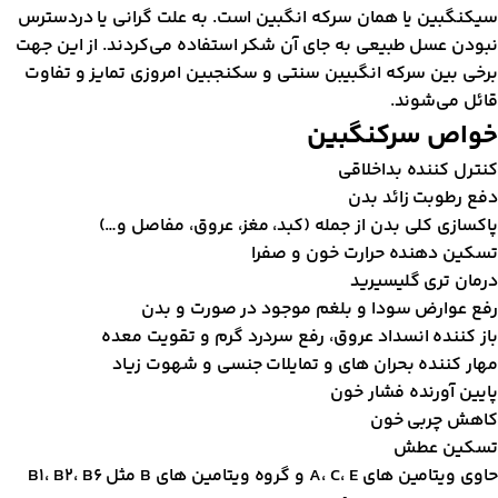
یکنگبین یا همان سرکه انگبین است. به علت گرانی یا دردسترس
بودن عسل طبیعی به جای آن شکر استفاده می‌کردند. از این جهت
رخی بین سرکه انگبیبن سنتی و سکنجبین امروزی تمایز و تفاوت
ائل می‌شوند.
واص سرکنگبین
نترل کننده بداخلاقی
فع رطوبت زائد بدن
اکسازی کلی بدن از جمله (کبد، مغز، عروق، مفاصل و…)
سکین دهنده حرارت خون و صفرا
رمان تری گلیسیرید
فع عوارض سودا و بلغم موجود در صورت و بدن
از کننده انسداد عروق، رفع سردرد گرم و تقویت معده
هار کننده بحران های و تمایلات جنسی و شهوت زیاد
ایین آورنده فشار خون
اهش چربی خون
سکین عطش
وی ویتامین های A، C، E و گروه ویتامین های B مثل B1، B2، B6