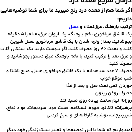
رمان سریع معده درد
گر شما هم از معده درد رنج میبرید ما برای شما توضیه‌هایی
اریم:
رکیب بارهنگ، عرق‌نعناء و
عسل
یک قاشق مرباخوری تخم بارهنگ، یک لیوان عرق‌نعناء را ۵ دقیقه
جوشانید، بعداز ولرم شدن با یک قاشق مرباخوری عسل شیرین
کنید و بمدت 40 روز مصرف کنید. اگر یبوست دارید یک استکان گلاب
 عرق نعنا را ترکیب کنید، با تخم بارهنگ طبق دستور بجوشانید و
صرف کنید.
مصرف ۷ عدد سیاهدانه با یک قاشق مرباخوری عسل، صبح ناشتا و
ب موقع خواب
وردن کمی نمک قبل و بعد از غذا
صرف روغن زیتون
وزانه نیم ساعت پیاده روی نسبتا تند
رهیزات
: کاکائو، قهوه، نسکافه، فست فود، سردیجات، مواد نفاخ،
یرینیجات، نوشابه کارخانه ای و سرخ کردنی
مید‌واریم که شما با این توصیه‌ها و تغییر سبک زندگی خود دیگر