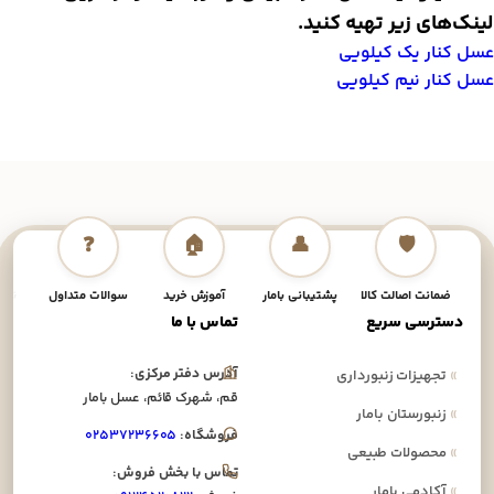
ینک‌های زیر تهیه کنید.
سل کنار یک کیلویی
سل کنار نیم کیلویی
❓
🏠
👤
🛡️
ضمانت اصالت کالا
پشتیبانی بامار
آموزش خرید
سوالات متداول
نحوه
دسترسی سریع
تماس با ما
آدرس دفتر مرکزی:
»
تجهیزات زنبورداری
قم، شهرک قائم، عسل بامار
»
زنبورستان بامار
فروشگاه:
۰۲۵۳۷۲۳۶۶۰۵
»
محصولات طبیعی
تماس با بخش فروش:
»
آکادمی بامار