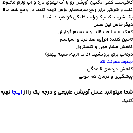
افی‌ست کمی ‌انگبین آویشن رو با آب لیموی تازه و آب ولرم مخلوط
نید و شربتی برای رفع سرفه‌ها‌ی مزمن تهیه کنید. در واقع شما حالا
ک شربت اکسپکتورانت خانگی خواهید داشت!
یگر خاص این عسل
مک به سلامت قلب و سیستم گوارش
امین کننده انرژی، ضد درد و اسپاسم
اهش فشار خون و کلسترول
رمانی برای برونشیت (ذات الریه، سینه پهلو)
هبود عفونت لثه
اهش دردهای قاعدگی
یشگیری و درمان کم خونی
ما میتوانید عسل آویشن طبیعی و درجه یک را از
اینجا
تهیه
نید.