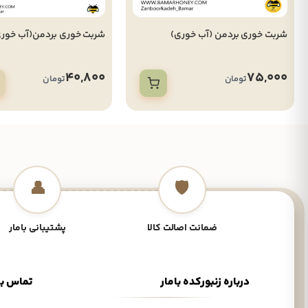
شربت خوری بردمن (آب خوری)
شربت خوری بردمن(آب خوری
40,800
75,000
تومان
تومان
👤
🛡️
ضمانت اصالت کالا
پشتیبانی بامار
درباره زنبورکده بامار
تماس با