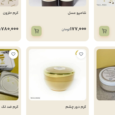
شامپو عسل
کرم حلزون
780,000
177,000
تومان
ت
کرم دور چشم
کرم ضد لک