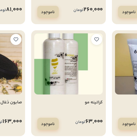
81,000
260,000
تومان
توما
ناموجود
ناموجود
کراتینه مو
صابون ذغال
163,000
63,000
تومان
تو
ناموجود
ناموجود