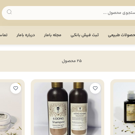
صولات طبیعی
ثبت فیش بانکی
مجله بامار
درباره بامار
تماس 
25 محصول