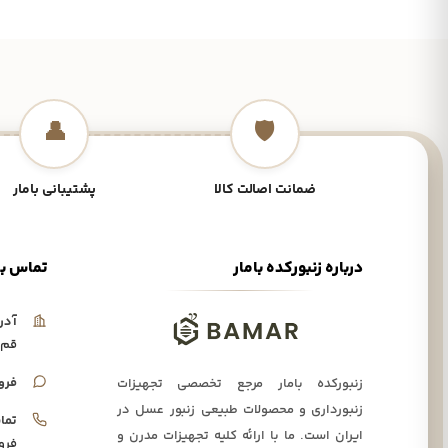
👤
🛡️
ضمانت اصالت کالا
پشتیبانی بامار
درباره زنبورکده بامار
تماس با
آدر
قم،
فرو
زنبورکده بامار مرجع تخصصی تجهیزات
زنبورداری و محصولات طبیعی زنبور عسل در
تما
ایران است. ما با ارائه کلیه تجهیزات مدرن و
فرو