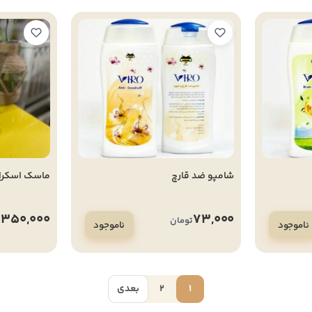
شامپو ضد قارچ
ماسک اسکراب 
350,000
73,000
تومان
ت
ناموجود
ناموجود
1
2
بعدی