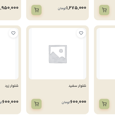
1,950,000
1,275,000
تومان
شلوار سفید
شلوار زرد
600,000
600,000
تومان
تو