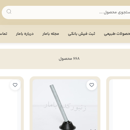
صولات طبیعی
ثبت فیش بانکی
مجله بامار
درباره بامار
تماس 
668 محصول