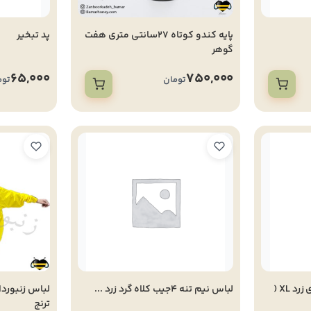
پایه کندو کوتاه 27سانتی متری هفت
پد تبخیر
گوهر
65,000
750,000
تومان
توم
لباس تهویه ای آستین توری زرد XL (
لباس نیم تنه 4جیب کلاه گرد زرد ...
ترنج