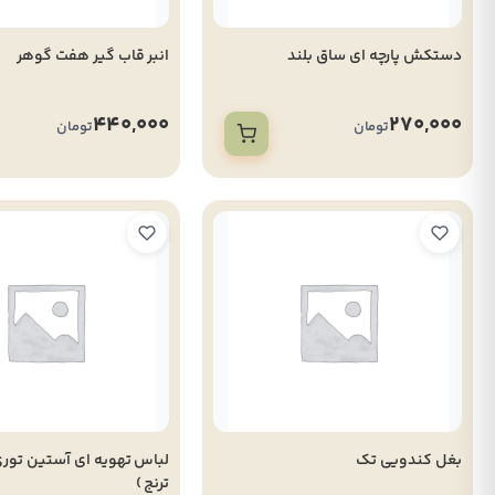
دستکش پارچه ای ساق بلند
انبر قاب گیر هفت گوهر
440,000
270,000
تومان
تومان
بغل کندویی تک
ترنج )