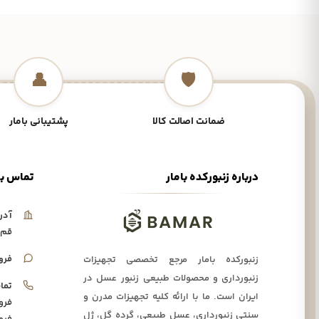
👤
🛡️
ضمانت اصالت کالا
پشتیبانی بامار
درباره زنبورکده بامار
تماس با
آدر
قم،
فرو
زنبورکده بامار مرجع تخصصی تجهیزات
زنبورداری و محصولات طبیعی زنبور عسل در
تما
ایران است. ما با ارائه کلیه تجهیزات مدرن و
فرو
سنتی زنبورداری، عسل طبیعی، گرده گل، ژل