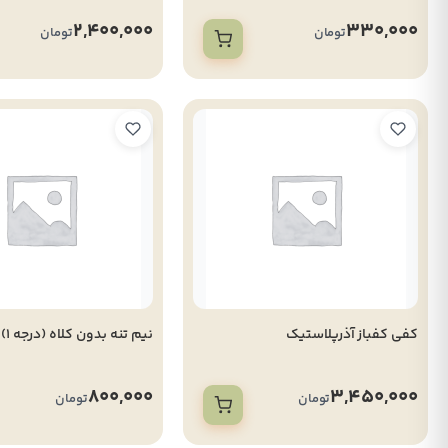
2,400,000
330,000
تومان
تومان
کفی کفباز آذرپلاستیک
نیم تنه بدون کلاه (درجه 1)
800,000
3,450,000
تومان
تومان