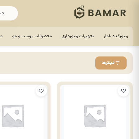
زنبورکده بامار
تجهيزات زنبورداری
محصولات پوست و مو
مح
فیلترها