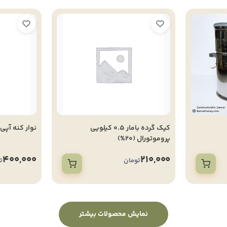
کیک گرده بامار 0.5 کیلویی
نوار کنه آپی
پروموتورال (20%)
400,000
210,000
تومان
ت
نمایش محصولات بیشتر