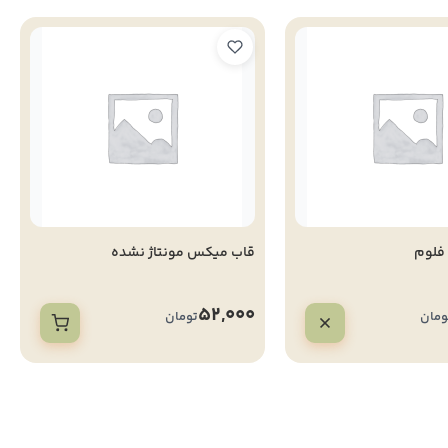
 فلوم
قاب میکس مونتاژ نشده
52,000
ومان
تومان