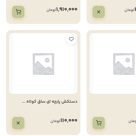
1,910,000
تومان
تومان
دستکش پارچه ای ساق کوتاه ...
110,000
مان
تومان