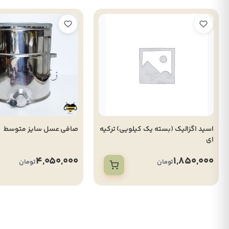
اسید اگزالیک (بسته یک کیلویی) ترکیه
صافی عسل سایز متوسط
ای
4,050,000
1,850,000
تومان
تومان