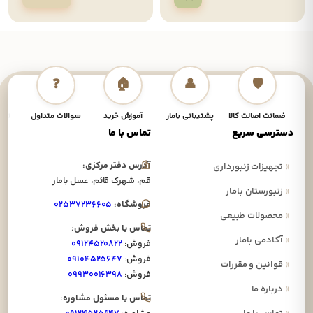
❓
🏠
👤
🛡️
ضمانت اصالت کالا
پشتیبانی بامار
آموزش خرید
سوالات متداول
نحوه
دسترسی سریع
تماس با ما
آدرس دفتر مرکزی:
»
تجهیزات زنبورداری
قم، شهرک قائم، عسل بامار
»
زنبورستان بامار
فروشگاه:
۰۲۵۳۷۲۳۶۶۰۵
»
محصولات طبیعی
تماس با بخش فروش:
»
آکادمی بامار
فروش:
۰۹۱۲۴۵۲۰۸۲۲
فروش:
۰۹۱۰۴۵۲۵۶۴۷
»
قوانین و مقررات
فروش:
۰۹۹۳۰۰۱۶۳۹۸
»
درباره ما
تماس با مسئول مشاوره: