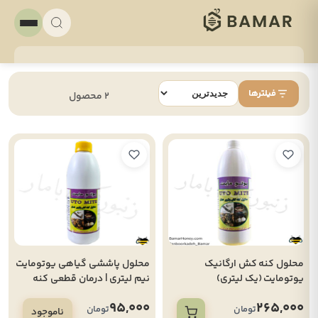
فیلترها
2 محصول
محلول کنه کش ارگانیک
محلول پاششی گیاهی یوتومایت
یوتومایت (یک لیتری)
نیم لیتری | درمان قطعی کنه
واروا و تراشه‌ای بدون بازمانده
95,000
265,000
دارویی
تومان
تومان
ناموجود