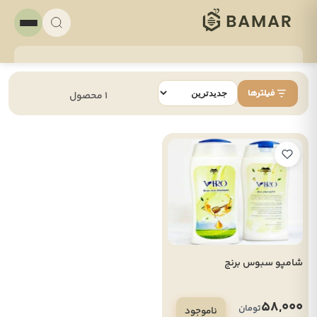
فیلترها
1 محصول
شامپو سبوس برنج
58,000
تومان
ناموجود