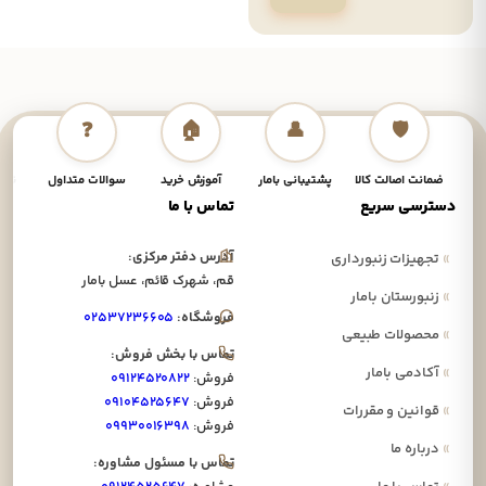
❓
🏠
👤
🛡️
ضمانت اصالت کالا
پشتیبانی بامار
آموزش خرید
سوالات متداول
نحوه
دسترسی سریع
تماس با ما
آدرس دفتر مرکزی:
»
تجهیزات زنبورداری
قم، شهرک قائم، عسل بامار
»
زنبورستان بامار
فروشگاه:
۰۲۵۳۷۲۳۶۶۰۵
»
محصولات طبیعی
تماس با بخش فروش:
»
آکادمی بامار
فروش:
۰۹۱۲۴۵۲۰۸۲۲
فروش:
۰۹۱۰۴۵۲۵۶۴۷
»
قوانین و مقررات
فروش:
۰۹۹۳۰۰۱۶۳۹۸
»
درباره ما
تماس با مسئول مشاوره: