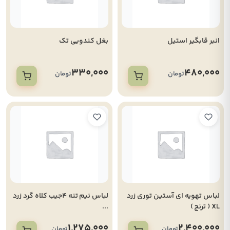
انبر قابگیر استیل
بغل کندویی تک
330,000
480,000
تومان
تومان
لباس تهویه ای آستین توری زرد
لباس نیم تنه 4جیب کلاه گرد زرد
XL ( ترنج )
...
1,275,000
2,400,000
تومان
تومان