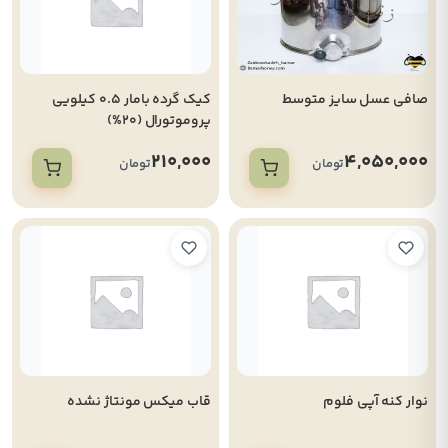
صافی عسل سایز متوسط
کیک گرده بامار 0.5 کیلویی
پروموتورال (20%)
210,000
4,050,000
تومان
تومان
نوار کنه آپی فلوم
قاب میکس مونتاژ نشده