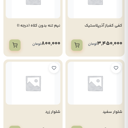
کفی کفباز آذرپلاستیک
نیم تنه بدون کلاه (درجه 1)
800,000
3,450,000
تومان
تومان
شلوار سفید
شلوار زرد