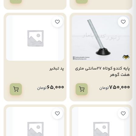
پایه کندو کوتاه 27سانتی متری
پد تبخیر
هفت گوهر
65,000
750,000
تومان
تومان