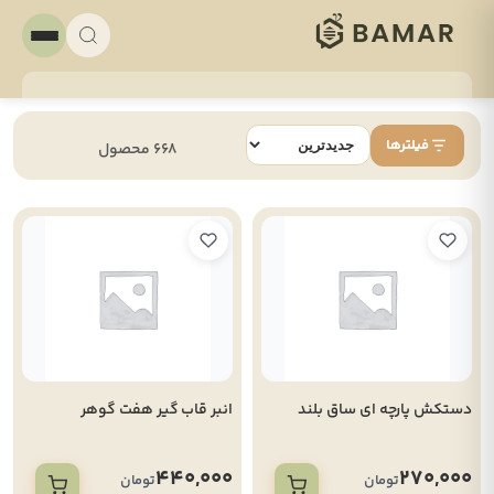
فیلترها
668 محصول
دستکش پارچه ای ساق بلند
انبر قاب گیر هفت گوهر
440,000
270,000
تومان
تومان