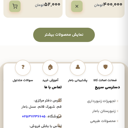
52,000
400,000
تومان
تومان
نمایش محصولات بیشتر
❓
🏠
👤
🛡️
ضمانت اصالت کالا
پشتیبانی بامار
آموزش خرید
سوالات متداول
نحوه
دسترسی سریع
تماس با ما
آدرس دفتر مرکزی:
»
تجهیزات زنبورداری
قم، شهرک قائم، عسل بامار
»
زنبورستان بامار
فروشگاه:
۰۲۵۳۷۲۳۶۶۰۵
»
محصولات طبیعی
تماس با بخش فروش: