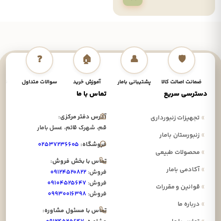
❓
🏠
👤
🛡️
ضمانت اصالت کالا
پشتیبانی بامار
آموزش خرید
سوالات متداول
نحوه
دسترسی سریع
تماس با ما
آدرس دفتر مرکزی:
»
تجهیزات زنبورداری
قم، شهرک قائم، عسل بامار
»
زنبورستان بامار
فروشگاه:
۰۲۵۳۷۲۳۶۶۰۵
»
محصولات طبیعی
تماس با بخش فروش:
»
آکادمی بامار
فروش:
۰۹۱۲۴۵۲۰۸۲۲
فروش:
۰۹۱۰۴۵۲۵۶۴۷
»
قوانین و مقررات
فروش:
۰۹۹۳۰۰۱۶۳۹۸
»
درباره ما
تماس با مسئول مشاوره: